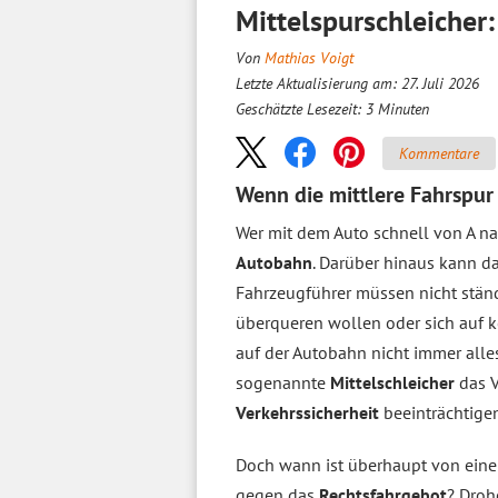
Mittelspurschleicher
Von
Mathias Voigt
Letzte Aktualisierung am: 27. Juli 2026
Geschätzte Lesezeit:
3
Minuten
Kommentare
Wenn die mittlere Fahrspur 
Wer mit dem Auto schnell von A na
Autobahn
. Darüber hinaus kann da
Fahrzeugführer müssen nicht stän
überqueren wollen oder sich auf k
auf der Autobahn nicht immer all
sogenannte
Mittelschleicher
das 
Verkehrssicherheit
beeinträchtige
Doch wann ist überhaupt von einem
gegen das
Rechtsfahrgebot
? Droh