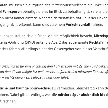
holen
, müssen sie aufgrund des Mittelspurschleichers die linke Fa
i Fahrspuren
benötigt, die es im Blick zu behalten gilt. Bereits di
n nicht immer einfach. Nähert sich zusätzlich dazu auf der linken
gang nicht erkennt, kann dies zu einem
Verkehrsunfall
führen.
uenzen stellt sich die Frage, ob die Möglichkeit besteht,
Mittels
rkehrs-Ordnung (StVO) unter § 2 Abs. 2 das sogenannte
Rechtsfah
hts fahren. Allerdings sieht der Gesetzgeber von dieser Vorschri
 Ortschaften für eine Richtung drei Fahrstreifen mit Zeichen 340 geken
on dem Gebot möglichst weit rechts zu fahren, den mittleren Fahrstreif
 – rechts davon ein Fahrzeug hält oder fährt.
liche und häufige Spurwechsel
zu vermeiden. Gleichzeitig kann d
en. Dabei gilt allerdings, wer die
mittlere Spur absichtlich bloc
t rechnen.