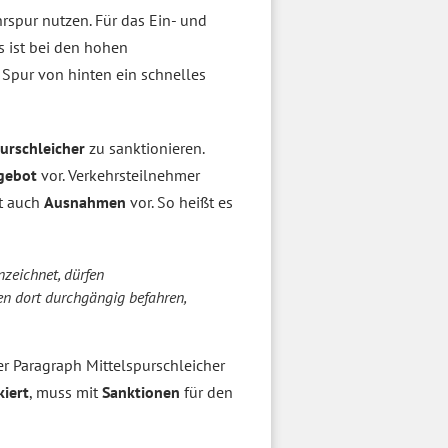
hrspur nutzen. Für das Ein- und
es ist bei den hohen
 Spur von hinten ein schnelles
purschleicher
zu sanktionieren.
rgebot
vor. Verkehrsteilnehmer
ft auch
Ausnahmen
vor. So heißt es
nzeichnet, dürfen
en dort durchgängig befahren,
er Paragraph Mittelspurschleicher
kiert
, muss mit
Sanktionen
für den