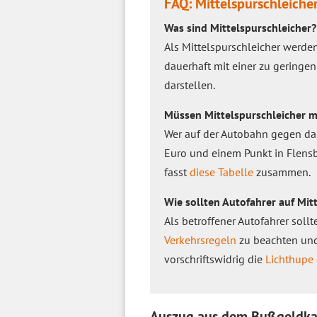
FAQ: Mittelspurschleiche
Was sind Mittelspurschleicher?
Als Mittelspurschleicher werde
dauerhaft mit einer zu geringe
darstellen.
Müssen Mittelspurschleicher mi
Wer auf der Autobahn gegen d
Euro und einem Punkt in Flensb
fasst
diese Tabelle
zusammen.
Wie sollten Autofahrer auf Mit
Als betroffener Autofahrer soll
Verkehrsregeln
zu beachten und
vorschriftswidrig die
Lichthupe
Auszug aus dem Bußgeldkat