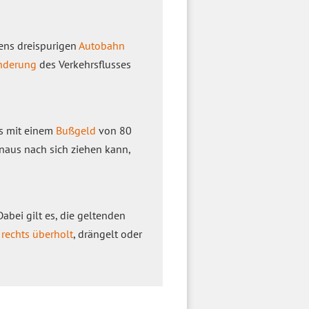
tens dreispurigen
Autobahn
nderung
des Verkehrsflusses
s mit einem
Bußgeld
von 80
naus nach sich ziehen kann,
abei gilt es, die geltenden
r
rechts überholt
, drängelt oder