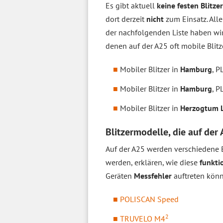
Es gibt aktuell
keine festen Blitzer
dort derzeit
nicht
zum Einsatz. All
der nachfolgenden Liste haben wir
denen auf der A25 oft mobile Blitz
Mobiler Blitzer in
Hamburg
, P
Mobiler Blitzer in
Hamburg
, P
Mobiler Blitzer in
Herzogtum 
Blitzermodelle, die auf de
Auf der A25 werden verschiedene B
werden, erklären, wie diese
funkti
Geräten
Messfehler
auftreten kön
POLISCAN Speed
2
TRUVELO M4