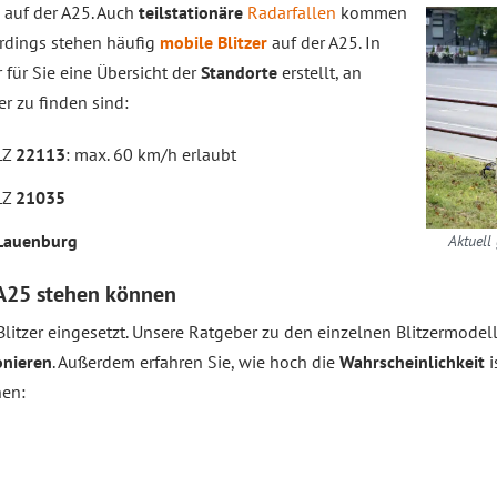
auf der A25. Auch
teilstationäre
Radarfallen
kommen
erdings stehen häufig
mobile Blitzer
auf der A25. In
 für Sie eine Übersicht der
Standorte
erstellt, an
er zu finden sind:
LZ
22113
: max. 60 km/h erlaubt
LZ
21035
Lauenburg
Aktuell
r A25 stehen können
litzer eingesetzt. Unsere Ratgeber zu den einzelnen Blitzermodel
onieren
. Außerdem erfahren Sie, wie
hoch die
Wahrscheinlichkeit
i
nen: