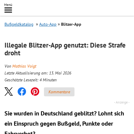
Inhalt
Menü
springen
Searc
Bußgeldkatalog
Auto-App
Blitzer-App
Illegale Blitzer-App genutzt: Diese Strafe
droht
Von
Mathias Voigt
Letzte Aktualisierung am: 13. Mai 2026
Geschätzte Lesezeit:
4
Minuten
Kommentare
Sie wurden in Deutschland geblitzt? Lohnt sich
ein
Einspruch
gegen Bußgeld, Punkte oder
Fahrverbot?