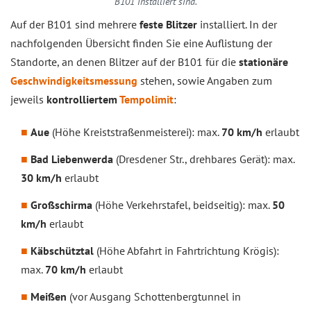
B101 installiert sind.
Auf der B101 sind mehrere
feste Blitzer
installiert. In der
nachfolgenden Übersicht finden Sie eine Auflistung der
Standorte, an denen Blitzer auf der B101 für die
stationäre
Geschwindigkeitsmessung
stehen, sowie Angaben zum
jeweils
kontrolliertem
Tempolimit
:
Aue
(Höhe Kreiststraßenmeisterei): max.
70 km/h
erlaubt
Bad
Liebenwerda
(Dresdener Str., drehbares Gerät): max.
30 km/h
erlaubt
Großschirma
(Höhe Verkehrstafel, beidseitig): max.
50
km/h
erlaubt
Käbschütztal
(Höhe Abfahrt in Fahrtrichtung Krögis):
max.
70 km/h
erlaubt
Meißen
(vor Ausgang Schottenbergtunnel in