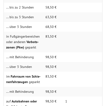
... bis zu 2 Stun­den
58,50 €
... bis zu 3 Stun­den
63,50 €
... über 3 Stun­den
68,50 €
in Fuß­­gänger­­­berei­­chen
83,50 €
oder anderen
Verbots­­­
zonen (Pkw)
geparkt
... mit Behin­derung
98,50 €
... über 3 Stunden
98,50 €
im
Fahr­­raum von Schie­­
83,50 €
nen­fahr­­zeugen
geparkt
... mit Behin­derung
98,50 €
auf
Auto­­­bahnen oder
98,50 €
1