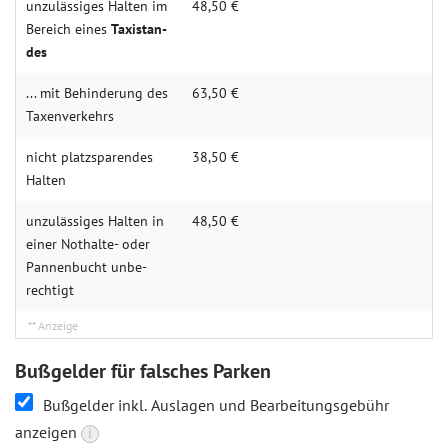
unzulässiges Halten im
48,50 €
Be­reich eines
Taxi­stan­
des
... mit Be­hin­de­rung des
63,50 €
Taxen­ver­kehrs
nicht platz­sparendes
38,50 €
Halten
unzulässiges Halten in
48,50 €
einer Not­halte- oder
Pannen­bucht unbe­
rechtigt
Bußgelder für falsches Parken
Bußgelder inkl. Auslagen und Bearbeitungsgebühr
anzeigen
i