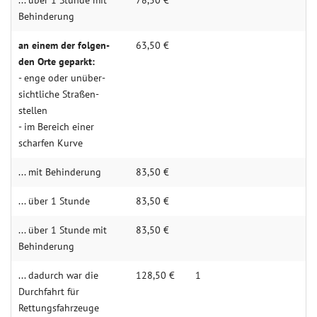
... über 1 Stunde mit
78,50 €
Behin­­derung
an einem der folgen­­
63,50 €
den Orte geparkt:
- enge oder unüber­­
sichtliche Straßen­­­
stellen
- im Bereich einer
scharfen Kurve
... mit Behin­derung
83,50 €
... über 1 Stunde
83,50 €
... über 1 Stunde mit
83,50 €
Behin­­derung
... dadurch war die
128,50 €
1
Durch­­fahrt für
Rettungs­­fahr­­zeuge