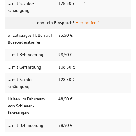
... mit Sachbe­
128,50 €
1
schädigung
Hier prüfen **
unzulässiges Halten auf
83,50 €
Bus­sonder­streifen
... mit Behin­derung
98,50 €
... mit Gefähr­dung
108,50 €
... mit Sachbe­
128,50 €
schädigung
Halten im
Fahr­raum
48,50 €
von Schienen­
fahrzeugen
... mit Behin­derung
58,50 €