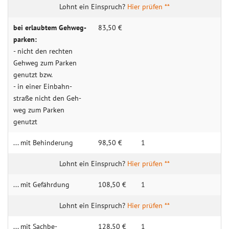
Hier prüfen **
bei erlaubtem Gehweg­­
83,50 €
parken:
- nicht den rechten
Geh­­weg zum Parken
genutzt bzw.
- in einer Ein­­bahn­­
straße nicht den Geh­­
weg zum Parken
genutzt
... mit Behin­derung
98,50 €
1
Hier prüfen **
... mit Gefähr­dung
108,50 €
1
Hier prüfen **
... mit Sachbe­
128,50 €
1