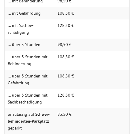
... mit Behin­derung
98,50 €
... mit Gefähr­dung
108,50 €
... mit Sachbe­
128,50 €
schädigung
... über 3 Stun­den
98,50 €
... über 3 Stunden mit
108,50 €
Behin­­derung
... über 3 Stunden mit
108,50 €
Gefähr­dung
... über 3 Stunden mit
128,50 €
Sachbe­schädigung
unzulässig auf
Schwer­­
83,50 €
be­hinder­­ten-Park­­platz
geparkt