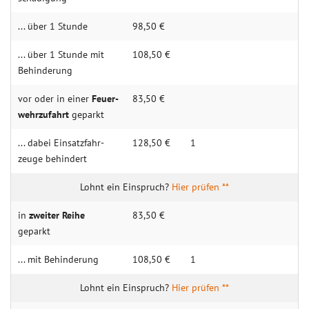
... über 1 Stunde
98,50 €
... über 1 Stunde mit
108,50 €
Behin­­derung
vor oder in einer
Feuer­­
83,50 €
wehrzu­­fahrt
geparkt
... dabei Einsatz­­­fahr­­
128,50 €
1
zeuge behindert
Hier prüfen **
in
zweiter Reihe
83,50 €
geparkt
... mit Behin­derung
108,50 €
1
Hier prüfen **