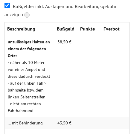
Bußgelder inkl. Auslagen und Bearbeitungsgebühr
anzeigen
i
Beschrei­bung
Buß­geld
Punk­te
Fverbot
unzulässiges Halten an
38,50 €
einem der folgenden
Orte:
- näher als 10 Meter
vor einer Ampel und
diese dadurch ver­deckt
- auf der linken Fahr­
bahn­seite bzw. dem
linken Seiten­streifen
- nicht am rechten
Fahr­bahn­rand
... mit Behin­derung
43,50 €