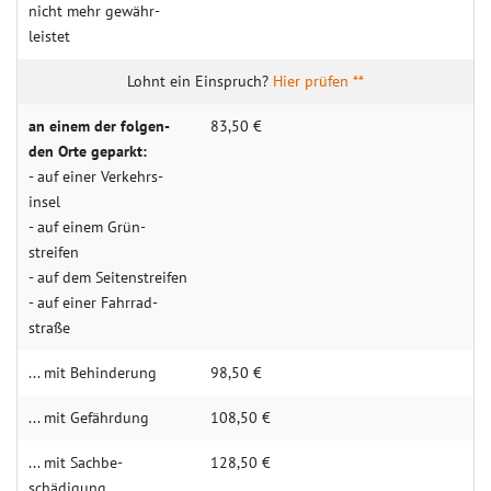
nicht mehr gewähr­­
leistet
Hier prüfen **
an einem der folgen­­
83,50 €
den Orte geparkt:
- auf einer Ver­kehrs­
insel
- auf einem Grün­
streifen
- auf dem Seiten­streifen
- auf einer Fahr­rad­
straße
... mit Behin­derung
98,50 €
... mit Gefähr­dung
108,50 €
... mit Sachbe­
128,50 €
schädigung