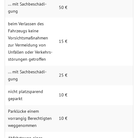
... mit Sach­be­schädi­
50 €
gung
beim Ver­lassen des
Fahr­zeugs keine
Vorsichts­maß­nahmen
15 €
zur Vermei­dung von
Unfäl­len oder Ver­kehrs­
störungen getrof­fen
... mit Sach­be­schädi­
25 €
gung
nicht platz­s­­parend
10 €
geparkt
Park­­lücke einem
vorrangig Berech­­­tigten
10 €
wegge­­nom­men