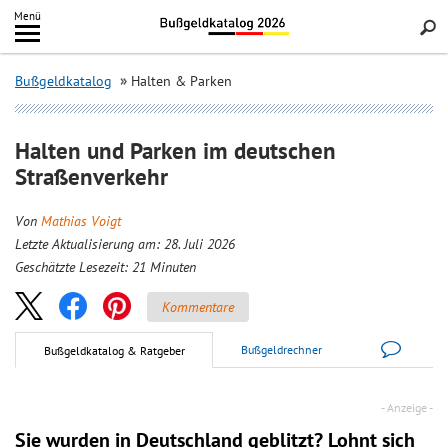
Inhalt
Menü
springen
Searc
Bußgeldkatalog
Halten & Parken
Halten und Parken im deutschen
Straßenverkehr
Von
Mathias Voigt
Letzte Aktualisierung am: 28. Juli 2026
Geschätzte Lesezeit:
21
Minuten
Kommentare
Bußgeldrechner
Bußgeldkatalog & Ratgeber
Sie wurden in Deutschland geblitzt? Lohnt sich