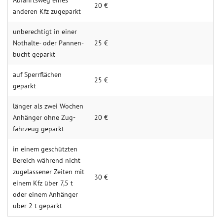
Ab­­fahrts­­­weg eines
20 €
anderen Kfz zuge­parkt
unbe­­rechtigt in einer
Not­­halte- oder Pannen­­
25 €
bucht geparkt
auf Sperr­­flächen
25 €
geparkt
länger als zwei Wochen
An­­hänger ohne Zug­­
20 €
fahr­zeug ge­­parkt
in einem geschüt­­zten
Bereich während nicht
zugelas­­sener Zeiten mit
30 €
einem Kfz über 7,5 t
oder einem An­­hänger
über 2 t geparkt