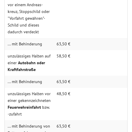
vor einem Andreas­
kreuz, Stopp­schild oder
"Vorfahrt gewähren"-
Schild und dieses
dadurch verdeckt
... mit Behin­derung
63,50 €
unzulässiges Halten auf
58,50 €
einer
Auto­bahn oder
Kraft­fahr­straße
... mit Behin­derung
63,50 €
unzulässiges Halten vor
48,50 €
einer ge­kenn­zeich­neten
Feuer­wehr­ein­fahrt
bzw.
-zu­fahrt
... mit Behin­derung von
63,50 €