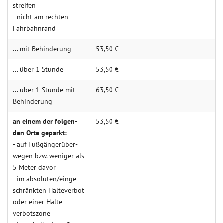
streifen
- nicht am rechten
Fahr­bahn­rand
... mit Behin­derung
53,50 €
... über 1 Stunde
53,50 €
... über 1 Stunde mit
63,50 €
Behin­­derung
an einem der folgen­­
53,50 €
den Orte geparkt:
- auf Fuß­gän­­ger­über­­
wegen bzw. weniger als
5 Meter davor
- im abso­luten/einge­
schränkten Halte­verbot
oder einer Halte­
verbots­zone