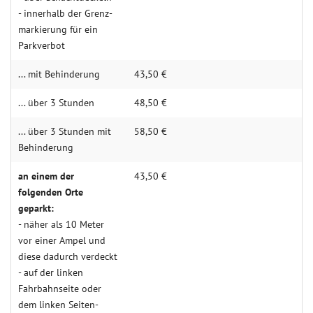
- innerhalb der Grenz­
mar­kie­rung für ein
Park­ver­bot
... mit Behin­derung
43,50 €
... über 3 Stunden
48,50 €
... über 3 Stunden mit
58,50 €
Behin­­derung
an einem der
43,50 €
folgenden Orte
geparkt:
- näher als 10 Meter
vor einer Ampel und
diese dadurch verdeckt
- auf der linken
Fahrbahn­seite oder
dem linken Seiten­