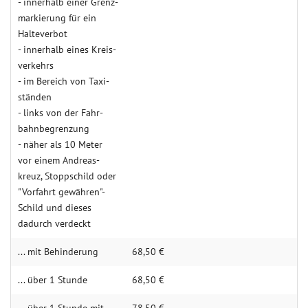
- inner­halb einer Grenz­
mar­kie­rung für ein
Halte­verbot
- innerhalb eines Kreis­
verkehrs
- im Bereich von Taxi­­­
ständen
- links von der Fahr­
bahn­begren­zung
- näher als 10 Meter
vor einem Andreas­
kreuz, Stopp­schild oder
"Vorfahrt gewähren"-
Schild und dieses
dadurch verdeckt
... mit Behin­derung
68,50 €
... über 1 Stunde
68,50 €