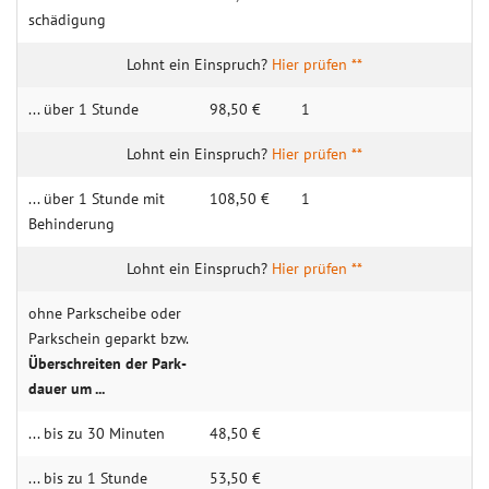
schädigung
Hier prüfen **
... über 1 Stunde
98,50 €
1
Hier prüfen **
... über 1 Stunde mit
108,50 €
1
Behin­­derung
Hier prüfen **
ohne Park­­scheibe oder
Park­­schein geparkt bzw.
Über­­schreiten der Park­­
dauer um ...
... bis zu 30 Mi­nu­ten
48,50 €
... bis zu 1 Stun­de
53,50 €