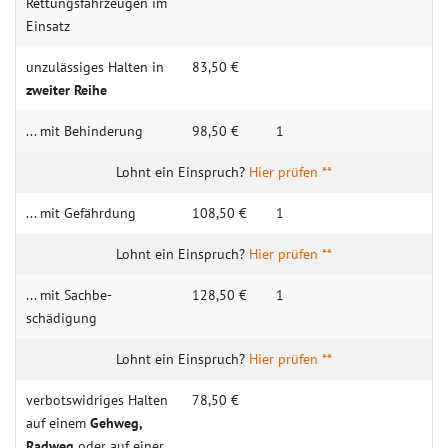
Rettungs­fahr­zeugen im
Ein­satz
unzulässiges Halten in
83,50 €
zweiter Reihe
... mit Behin­derung
98,50 €
1
Hier prüfen **
... mit Gefähr­dung
108,50 €
1
Hier prüfen **
... mit Sachbe­
128,50 €
1
schädigung
Hier prüfen **
verbotswidriges Halten
78,50 €
auf einem
Geh­weg,
Rad­weg
oder auf einer