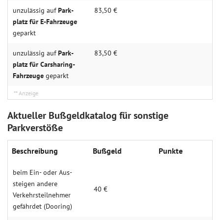
unzulässig auf
Park­
83,50 €
platz für E-Fahr­zeuge
geparkt
unzulässig auf
Park­
83,50 €
platz für Carsharing-
Fahr­zeuge
geparkt
Aktueller Bußgeldkatalog für sonstige
Parkverstöße
Beschrei­bung
Buß­geld
Punk­te
beim Ein- oder Aus­
steigen andere
40 €
Verkehrs­teilneh­mer
gefähr­det (Dooring)