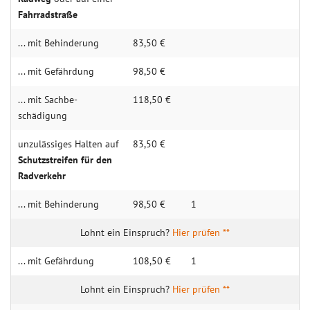
Fahr­rad­straße
... mit Behin­derung
83,50 €
... mit Gefähr­dung
98,50 €
... mit Sachbe­
118,50 €
schädigung
unzulässiges Halten auf
83,50 €
Schutz­streifen für den
Rad­verkehr
... mit Behin­derung
98,50 €
1
Hier prüfen **
... mit Gefähr­dung
108,50 €
1
Hier prüfen **