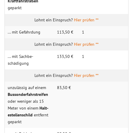
Kraft­­fahr­­­straßen
geparkt
Hier prüfen **
... mit Gefähr­dung
113,50 €
1
Hier prüfen **
... mit Sachbe­
133,50 €
1
schädigung
Hier prüfen **
unzulässig auf einem
83,50 €
Bus­sonder­fahr­streifen
oder weniger als 15
Meter von einem
Halt­
estellenschild
entfernt
geparkt