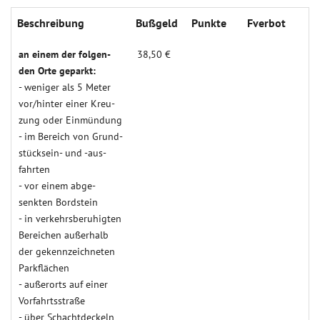
Beschreibung
Buß­geld
Punk­te
Fverbot
an einem der folgen­
38,50 €
den Orte geparkt:
- weniger als 5 Meter
vor/hinter einer Kreu­
zung oder Einmün­dung
- im Bereich von Grund­­­
stücksein- und -aus­­
fahrten
- vor einem abge­
senkten Bord­stein
- in verkehrs­beruh­igten
Berei­chen außer­halb
der gekenn­zeich­neten
Park­flächen
- außer­orts auf einer
Vor­fahrts­straße
- über Schacht­­deckeln