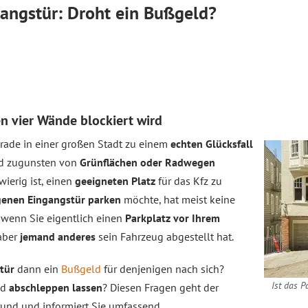
gangstür: Droht ein Bußgeld?
n vier Wände blockiert wird
erade in einer großen Stadt zu einem
echten Glücksfall
rd zugunsten von
Grünflächen oder Radwegen
wierig ist, einen
geeigneten Platz
für das Kfz zu
igenen Eingangstür parken
möchte, hat meist keine
, wenn Sie eigentlich einen
Parkplatz vor Ihrem
 aber
jemand anderes
sein Fahrzeug abgestellt hat.
tür
dann ein
Bußgeld
für denjenigen nach sich?
Ist das P
nd
abschleppen lassen
? Diesen Fragen geht der
und und informiert Sie umfassend.