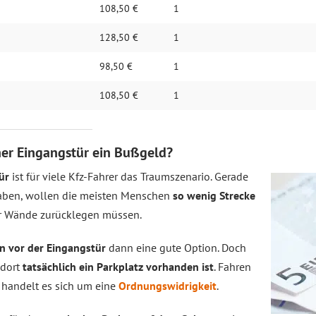
108,50 €
1
128,50 €
1
98,50 €
1
g
108,50 €
1
iner Eingangstür ein Bußgeld?
ür
ist für viele Kfz-Fahrer das Traumszenario. Gerade
haben, wollen die meisten Menschen
so wenig Strecke
er Wände zurücklegen müssen.
n vor der Eingangstür
dann eine gute Option. Doch
 dort
tatsächlich ein Parkplatz vorhanden ist
. Fahren
 handelt es sich um eine
Ordnungswidrigkeit
.