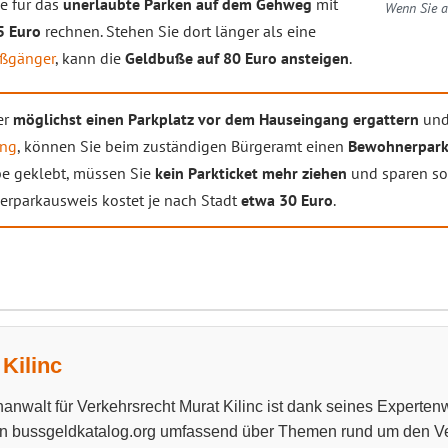
e für das
unerlaubte Parken auf dem Gehweg
mit
Wenn Sie a
5 Euro
rechnen. Stehen Sie dort länger als eine
ßgänger
, kann die
Geldbuße auf 80 Euro ansteigen
.
er
möglichst einen Parkplatz vor dem Hauseingang ergattern
und 
ung
, können Sie beim zuständigen Bürgeramt einen
Bewohnerpark
be geklebt, müssen Sie
kein Parkticket mehr ziehen
und sparen so
rparkausweis kostet je nach Stadt
etwa 30 Euro
.
Kilinc
anwalt für Verkehrsrecht Murat Kilinc ist dank seines Experten
n bussgeldkatalog.org umfassend über Themen rund um den Ve