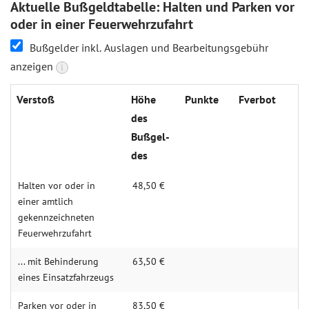
Aktuelle Bußgeldtabelle: Halten und Parken vor
oder in einer Feuerwehrzufahrt
Bußgelder inkl. Auslagen und Bearbeitungsgebühr
anzeigen
i
Ver­stoß
Höh­e
Punk­te
Fverbot
des
Buß­gel­
des
Halten vor oder in
48,50 €
einer amtlich
gekennzeichneten
Feuerwehrzufahrt
... mit Behinderung
63,50 €
eines Einsatzfahrzeugs
Parken vor oder in
83,50 €