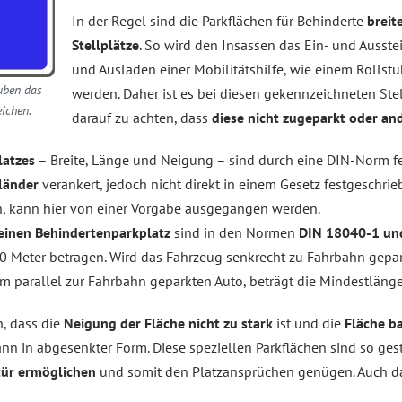
In der Regel sind die Parkflächen für Behinderte
breite
Stellplätze
. So wird den Insassen das Ein- und Ausste
und Ausladen einer Mobilitätshilfe, wie einem Rollstu
uben das
werden. Daher ist es bei diesen gekennzeichneten Ste
ichen.
darauf zu achten, dass
diese nicht zugeparkt oder and
latzes
– Breite, Länge und Neigung – sind durch eine DIN-Norm fes
länder
verankert, jedoch nicht direkt in einem Gesetz festgeschr
n, kann hier von einer Vorgabe ausgegangen werden.
 einen Behindertenparkplatz
sind in den Normen
DIN 18040-1 un
0 Meter betragen. Wird das Fahrzeug senkrecht zu Fahrbahn gepar
m parallel zur Fahrbahn geparkten Auto, beträgt die Mindestlänge
, dass die
Neigung der Fläche nicht zu stark
ist und die
Fläche ba
n in abgesenkter Form. Diese speziellen Parkflächen sind so gest
tür ermöglichen
und somit den Platzansprüchen genügen. Auch da