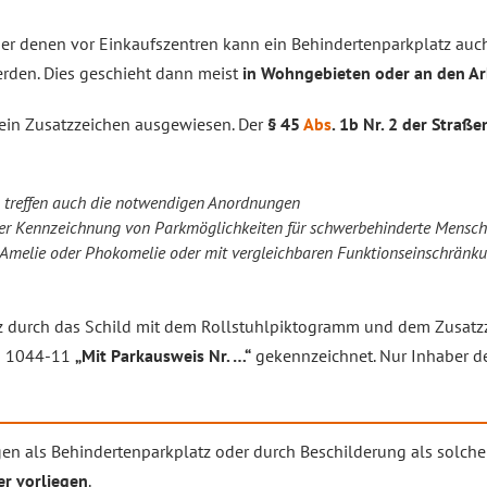
der denen vor Einkaufszentren kann ein Behindertenparkplatz au
erden. Dies geschieht dann meist
in Wohngebieten oder an den Ar
 ein Zusatzzeichen ausgewiesen. Der
§ 45
Abs
. 1b Nr. 2 der Stra
 treffen auch die notwendigen Anordnungen
r Kennzeichnung von Parkmöglichkeiten für schwerbehinderte Mensch
 Amelie oder Phokomelie oder mit vergleichbaren Funktionseinschränku
tz durch das Schild mit dem Rollstuhlpiktogramm und dem Zusat
n 1044-11
„Mit Parkausweis Nr. …“
gekennzeichnet. Nur Inhaber d
gen als Behindertenparkplatz oder durch Beschilderung als solch
r vorliegen
.