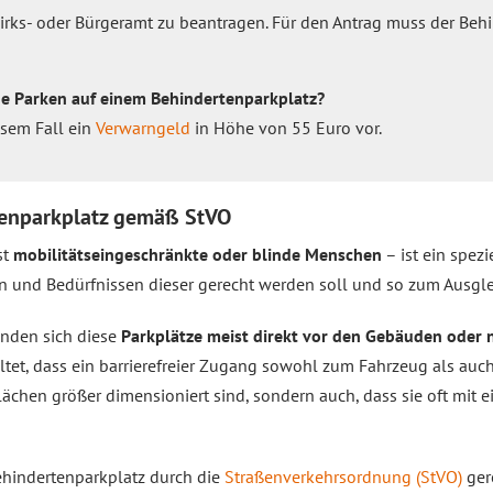
zirks- oder Bürgeramt zu beantragen. Für den Antrag muss der Be
ge Parken auf einem Behindertenparkplatz?
esem Fall ein
Verwarngeld
in Höhe von 55 Euro vor.
enparkplatz gemäß StVO
st
mobilitätseingeschränkte oder blinde Menschen
– ist ein spezie
 und Bedürfnissen dieser gerecht werden soll und so zum Ausglei
inden sich diese
Parkplätze meist direkt vor den Gebäuden oder
altet, dass ein barrierefreier Zugang sowohl zum Fahrzeug als auc
Flächen größer dimensioniert sind, sondern auch, dass sie oft mit 
ehindertenparkplatz durch die
Straßenverkehrsordnung (StVO)
ger