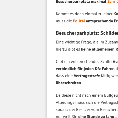
Besucherparkplatz maximal
Schri
Kommt es doch einmal zu einer
Ko
muss die
Polizei
entsprechende Er
Besucherparkplatz: Schilde
Eine wichtige Frage, die im Zusa
hierzu gibt es
keine allgemeinen 
Gibt ein entsprechendes Schild
Au
verbindlich für jeden Kfz-Fahrer
, 
dass eine
Vertragsstrafe
fällig we
überschreiten
.
Da diese nicht nach einem Bußgel
Allerdings muss sich die Vertragss
sodass der Besitzer vom Besucher
nur weil Sie
eine Stunde zu lang
au