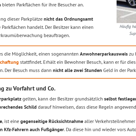
n
bieten Parkflächen für ihre Besucher an.
ung dieser Parkplätze
nicht das Ordnungsamt
Häufig ha
e Parkflächen handelt. Der Besitzer kann einen
Sup
rkraumüberwachung beauftragen.
es die Möglichkeit, einen sogenannten
Anwohnerparkausweis
zu 
chaftung
stattfindet. Erhält ein Bewohner Besuch, kann er für die
n. Der Besuch muss dann
nicht alle zwei Stunden
Geld in der Par
g zu Vorfahrt und Co.
rparkplatz
gelten, kann der Besitzer grundsätzlich
selbst festlege
prechendes Schild
darauf hinweisen, dass diese Regeln angewend
e
, ist eine
gegenseitige Rücksichtnahme
aller Verkehrsteilnehmer
n Kfz-Fahrern auch Fußgänger
. Da diese hin und wieder vors Auto