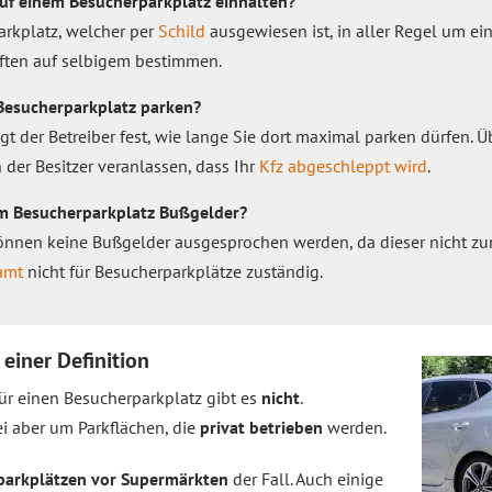
auf einem Besucherparkplatz einhalten?
arkplatz, welcher per
Schild
ausgewiesen ist, in aller Regel um ei
riften auf selbigem bestimmen.
Besucherparkplatz parken?
t der Betreiber fest, wie lange Sie dort maximal parken dürfen. Üb
der Besitzer veranlassen, dass Ihr
Kfz abgeschleppt wird
.
em Besucherparkplatz Bußgelder?
önnen keine Bußgelder ausgesprochen werden, da dieser nicht zu
amt
nicht für Besucherparkplätze zuständig.
einer Definition
ür einen Besucherparkplatz gibt es
nicht
.
ei aber um Parkflächen, die
privat betrieben
werden.
arkplätzen vor Supermärkten
der Fall. Auch einige