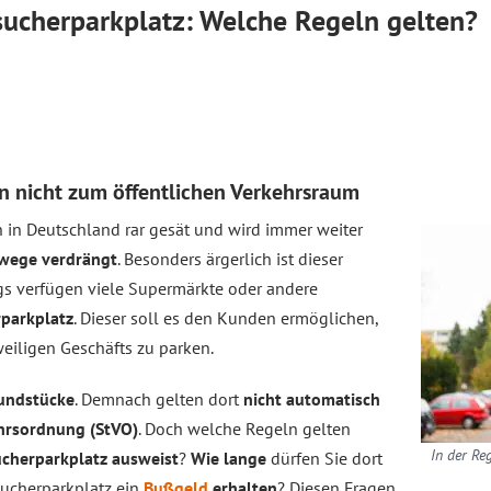
ucherparkplatz: Welche Regeln gelten?
n nicht zum öffentlichen Verkehrsraum
n in Deutschland rar gesät und wird immer weiter
dwege verdrängt
. Besonders ärgerlich ist dieser
gs verfügen viele Supermärkte oder andere
parkplatz
. Dieser soll es den Kunden ermöglichen,
eiligen Geschäfts zu parken.
rundstücke
. Demnach gelten dort
nicht automatisch
hrsordnung (StVO)
. Doch welche Regeln gelten
In der Re
ucherparkplatz ausweist
?
Wie lange
dürfen Sie dort
sucherparkplatz ein
Bußgeld
erhalten
? Diesen Fragen