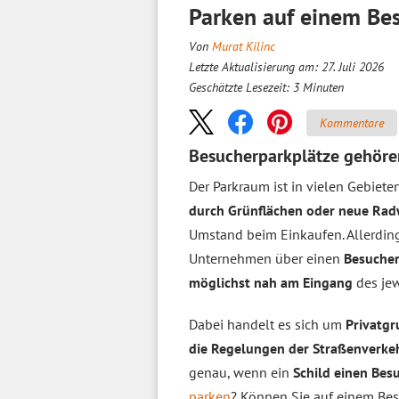
Parken auf einem Bes
Von
Murat Kilinc
Letzte Aktualisierung am: 27. Juli 2026
Geschätzte Lesezeit:
3
Minuten
Kommentare
Besucherparkplätze gehöre
Der Parkraum ist in vielen Gebiete
durch Grünflächen oder neue Ra
Umstand beim Einkaufen. Allerdin
Unternehmen über einen
Besucher
möglichst nah am Eingang
des jew
Dabei handelt es sich um
Privatg
die Regelungen der Straßenverke
genau, wenn ein
Schild einen Bes
parken
? Können Sie auf einem Be