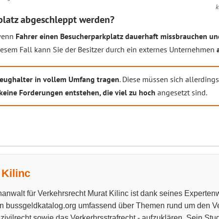
k
platz abgeschleppt werden?
 wenn
Fahrer einen Besucherparkplatz dauerhaft missbrauchen und
diesem Fall kann Sie der Besitzer durch ein externes Unternehmen
eughalter in vollem Umfang tragen
. Diese müssen sich allerdings
keine Forderungen entstehen, die viel zu hoch
angesetzt sind.
Kilinc
anwalt für Verkehrsrecht Murat Kilinc ist dank seines Experten
n bussgeldkatalog.org umfassend über Themen rund um den Ve
zivilrecht sowie das Verkerhrsstrafrecht - aufzuklären. Sein Stu