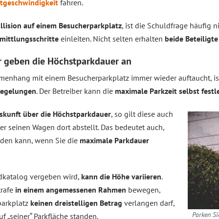
ttgeschwindigkeit
fahren.
llision auf einem Besucherparkplatz
, ist die Schuldfrage häufig n
mittlungsschritte
einleiten. Nicht selten erhalten
beide Beteiligte
r geben die Höchstparkdauer an
mmenhang mit einem Besucherparkplatz immer wieder auftaucht, is
Regelungen
. Der Betreiber kann die
maximale Parkzeit selbst fest
skunft über die Höchstparkdauer
, so gilt diese auch
der seinen Wagen dort abstellt. Das bedeutet auch,
rden kann, wenn Sie die
maximale Parkdauer
dkatalog vergeben wird,
kann die Höhe variieren
.
trafe
in einem angemessenen Rahmen
bewegen,
parkplatz
keinen dreistelligen Betrag
verlangen darf,
Parken Si
f „seiner“ Parkfläche standen.