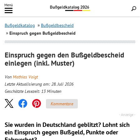
Inhalt
Menü
springen
Searc
Bußgeldkatalog
Bußgeldbescheid
Einspruch gegen Bußgeldbescheid
Einspruch gegen den Bußgeldbescheid
einlegen (inkl. Muster)
Von
Mathias Voigt
Letzte Aktualisierung am: 28. Juli 2026
Geschätzte Lesezeit:
13
Minuten
Kommentare
Sie wurden in Deutschland geblitzt? Lohnt sich
ein
Einspruch
gegen Bußgeld, Punkte oder
Fahrverbot?