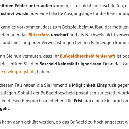
hörden Fehler unterlaufen
können, ist es nicht auszuschließen, d
rechnet wurde
oder eine falsche Ausgangslage für die Berechnu
 kann es vorkommen, dass zum Beispiel beim Aufbau der mobilen
rden oder das
Blitzerfoto
unscharf
und als Nachweis nicht verwert
standsmessung oder Verwechslungen bei den Fahrzeugen komme
nn Sie nun vermuten, dass Ihr
Bußgeldbescheid fehlerhaft
ist od
rde, sollten Sie den
Bescheid keinesfalls ignorieren
. Denn das ka
r
Erzwingungshaft
, haben.
 diesem Fall haben die Sie immer die
Möglichkeit Einspruch
gegen
nzulegen. Sobald der Bußgeldbescheid postalisch zugestellt wurd
gen diesen Einspruch zu erheben. Die
Frist
, um einen Einspruch z
geht.
h
kann dann geklärt werden, ob das Bußgeld zu hoch angesetzt w