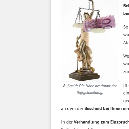
Be
be
So
wu
Ab
We
wu
zu
In
Bußgeld: Die Höhe bestimmt der
Bußgeldkatalog.
ei
ge
an dem der
Bescheid bei Ihnen ein
In der
Verhandlung zum Einspruc