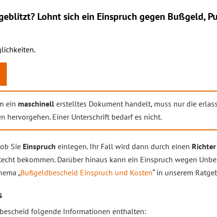
eblitzt? Lohnt sich ein
Einspruch
gegen Bußgeld, Pu
lichkeiten.
um ein
maschinell
erstelltes Dokument handelt, muss nur die erla
 hervorgehen. Einer Unterschrift bedarf es nicht.
 ob Sie
Einspruch
einlegen. Ihr Fall wird dann durch einen
Richter
ht Recht bekommen. Darüber hinaus kann ein Einspruch wegen Unb
hema „
Bußgeldbescheid Einspruch und Kosten
“ in unserem Ratgeb
s
escheid folgende Informationen enthalten: