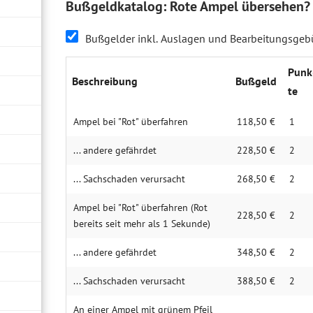
Bußgeldkatalog: Rote Ampel übersehen?
Bußgelder inkl. Auslagen und Bearbeitungsge
Punk
Beschrei­bung
Buß­geld
te
Ampel bei "Rot" über­fahren
118,50 €
1
... andere gefährdet
228,50 €
2
... Sachschaden verursacht
268,50 €
2
Am­pel bei "Rot" über­fahren (Rot
228,50 €
2
bereits seit mehr als 1 Sek­unde)
... andere gefährdet
348,50 €
2
... Sach­schaden verur­sacht
388,50 €
2
An einer Ampel mit grünem Pfeil