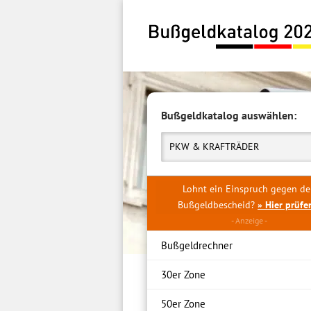
Inhalt
springen
Bußgeldkatalog auswählen:
PKW & KRAFTRÄDER
Lohnt ein Einspruch gegen d
Bußgeldbescheid?
» Hier prüfe
Bußgeldrechner
30er Zone
50er Zone