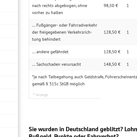
nach rechts abge­bogen, ohne
98,50 €
1
vorher zu halten
... Fuß­gänger- oder Fahr­rad­ver­kehr
der frei­gege­benen Ver­kehrs­rich­
128,50 €
1
tung behin­dert
... andere gefährdet
128,50 €
1
... Sach­schaden verur­sacht
148,50 €
1
*je nach Tatbegehung auch Geldstrafe, Führerscheinentzu
gemäß § 315c StGB möglich
Sie wurden in Deutschland geblitzt? Lohn
Bußgeld, Punkte oder Fahrverbot?