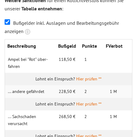
Weitere Sanktionen
für einen Rotlichtverstoß können Sie
unserer
Tabelle entnehmen
:
Bußgelder inkl. Auslagen und Bearbeitungsgebühr
anzeigen
i
Beschrei­bung
Buß­geld
Punk­te
FVer­bot
Ampel bei "Rot" über­
118,50 €
1
fahren
Hier prüfen **
... andere gefährdet
228,50 €
2
1 M
Hier prüfen **
... Sachschaden
268,50 €
2
1 M
verursacht
Hier prüfen **