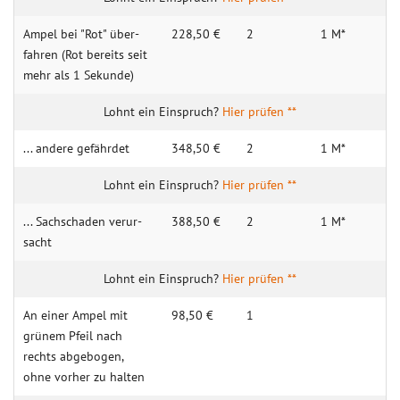
Am­pel bei "Rot" über­
228,50 €
2
1 M*
fahren (Rot bereits seit
mehr als 1 Sek­unde)
Hier prüfen **
... andere gefährdet
348,50 €
2
1 M*
Hier prüfen **
... Sach­schaden verur­
388,50 €
2
1 M*
sacht
Hier prüfen **
An einer Ampel mit
98,50 €
1
grünem Pfeil nach
rechts abge­bogen,
ohne vorher zu halten