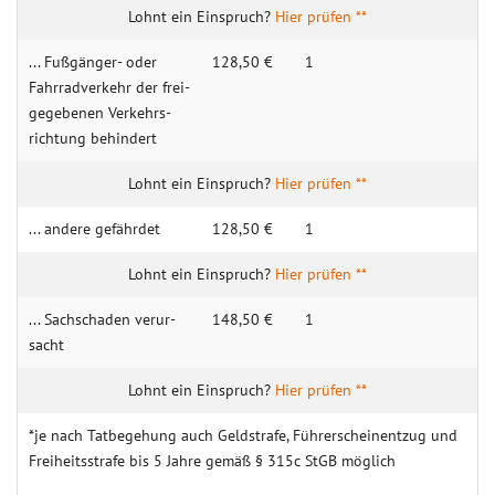
Hier prüfen **
... Fuß­gänger- oder
128,50 €
1
Fahr­rad­ver­kehr der frei­
gege­benen Ver­kehrs­
rich­tung behin­dert
Hier prüfen **
... andere gefährdet
128,50 €
1
Hier prüfen **
... Sach­schaden verur­
148,50 €
1
sacht
Hier prüfen **
*je nach Tatbegehung auch Geldstrafe, Führerscheinentzug und
Freiheitsstrafe bis 5 Jahre gemäß § 315c StGB möglich