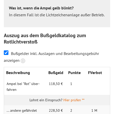
Was ist, wenn die Ampel gelb blinkt?
In diesem Fall ist die Lichtzeichenanlage außer Betrieb.
Auszug aus dem Bußgeldkatalog zum
Rotlichtverstoß
Bußgelder inkl. Auslagen und Bearbeitungsgebühr
anzeigen
i
Beschrei­bung
Buß­geld
Punk­te
FVer­bot
Ampel bei "Rot" über­
118,50 €
1
fahren
Hier prüfen **
... andere gefährdet
228,50 €
2
1 M