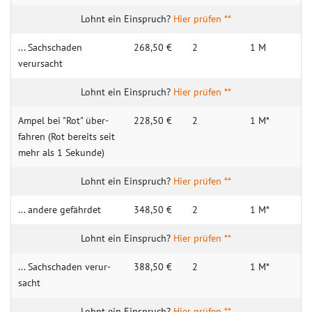
Hier prüfen **
... Sachschaden
268,50 €
2
1 M
verursacht
Hier prüfen **
Am­pel bei "Rot" über­
228,50 €
2
1 M*
fahren (Rot bereits seit
mehr als 1 Sek­unde)
Hier prüfen **
... andere gefährdet
348,50 €
2
1 M*
Hier prüfen **
... Sach­schaden verur­
388,50 €
2
1 M*
sacht
Hier prüfen **