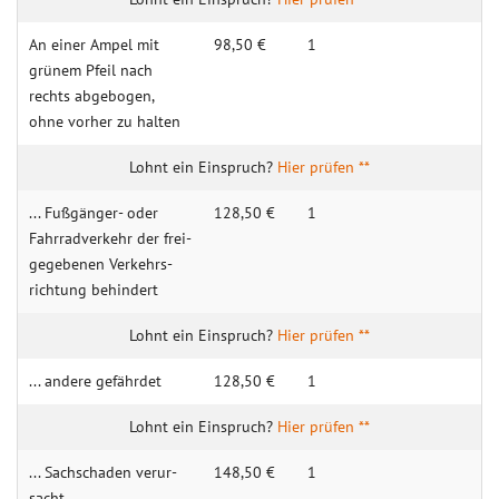
An einer Ampel mit
98,50 €
1
grünem Pfeil nach
rechts abge­bogen,
ohne vorher zu halten
Hier prüfen **
... Fuß­gänger- oder
128,50 €
1
Fahr­rad­ver­kehr der frei­
gege­benen Ver­kehrs­
rich­tung behin­dert
Hier prüfen **
... andere gefährdet
128,50 €
1
Hier prüfen **
... Sach­schaden verur­
148,50 €
1
sacht