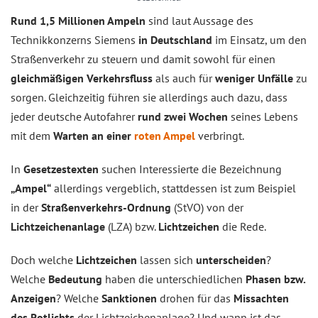
Rund 1,5 Millionen Ampeln
sind laut Aussage des
Technikkonzerns Siemens
in Deutschland
im Einsatz, um den
Straßenverkehr zu steuern und damit sowohl für einen
gleichmäßigen Verkehrsfluss
als auch für
weniger Unfälle
zu
sorgen. Gleichzeitig führen sie allerdings auch dazu, dass
jeder deutsche Autofahrer
rund zwei Wochen
seines Lebens
mit dem
Warten an einer
roten Ampel
verbringt.
In
Gesetzestexten
suchen Interessierte die Bezeichnung
„Ampel“
allerdings vergeblich, stattdessen ist zum Beispiel
in der
Straßenverkehrs-Ordnung
(StVO) von der
Lichtzeichenanlage
(LZA) bzw.
Lichtzeichen
die Rede.
Doch welche
Lichtzeichen
lassen sich
unterscheiden
?
Welche
Bedeutung
haben die unterschiedlichen
Phasen bzw.
Anzeigen
? Welche
Sanktionen
drohen für das
Missachten
des Rotlichts
der Lichtzeichenanlage? Und wann ist das