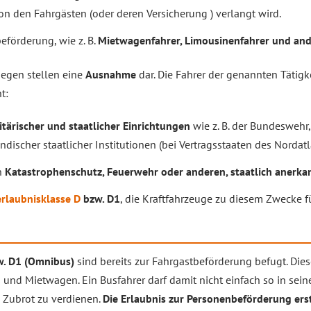
n den Fahrgästen (oder deren Versicherung ) verlangt wird.
eförderung, wie z. B.
Mietwagenfahrer, Limousinenfahrer und and
egen stellen eine
Ausnahme
dar. Die Fahrer der genannten Tätigk
t:
itärischer und staatlicher Einrichtungen
wie z. B. der Bundeswehr,
ischer staatlicher Institutionen (bei Vertragsstaaten des Nordatl
n
Katastrophenschutz, Feuerwehr oder anderen, staatlich anerk
rlaubnisklasse D
bzw. D1
, die Kraftfahrzeuge zu diesem Zwecke fü
w. D1 (Omnibus)
sind bereits zur Fahrgastbeförderung befugt. Dies
 und Mietwagen. Ein Busfahrer darf damit nicht einfach so in sein
n Zubrot zu verdienen.
Die Erlaubnis zur Personenbeförderung erstr