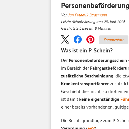
Personenbeförderungs
Von
Jan Frederik Strasmann
Letzte Aktualisierung am: 29. Juni 2026
Geschätzte Lesezeit:
8
Minuten
Kommentare
Was ist ein P-Schein?
Der
Personenbeförderungsschein
im Bereich der
Fahrgastbeförderu
zusätzliche Bescheinigung
, die e
Krankentransportfahrer
zusätzlic
Geschieht dies nicht, so drohen e
ist damit
keine eigenständige
Führ
einer bereits vorhandenen, gültige
Die Rechtsgrundlage zum P-Schein 
Verordnung (
FeV
)
.