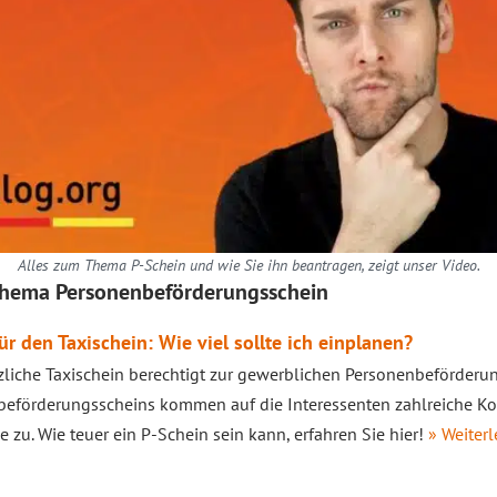
Alles zum Thema P-Schein und wie Sie ihn beantragen, zeigt unser Video.
Thema Personenbeförderungsschein
ür den Taxischein: Wie viel sollte ich einplanen?
zliche Taxischein berechtigt zur gewerblichen Personenbeförderu
eförderungsscheins kommen auf die Interessenten zahlreiche Kos
 zu. Wie teuer ein P-Schein sein kann, erfahren Sie hier!
» Weiterl