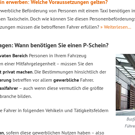
ein erwerben: Welche Voraussetzungen gelten?
ewerbliche Beförderung von Personen mit einem Taxi benötigen int
hen Taxischein. Doch wie können Sie diesen Personenbeförderun
zungen müssen die betroffenen Fahrer erfüllen?
» Weiterlesen...
agen: Wann benötigen Sie einen P-Schein?
ivaten Bereich
Personen in Ihrem Fahrzeug
 einer Mitfahrgelegenheit – müssen Sie den
t privat machen
. Die Bestimmungen hinsichtlich der
derung
betreffen vor allem
gewerbliche
Fahrer.
axifahrer
– auch wenn diese vermutlich die größte
branche bilden.
 Fahrer in folgenden Vehikeln und Tätigkeitsfeldern
Busf
Führe
en
, sofern diese gewerblichen Nutzen haben – also