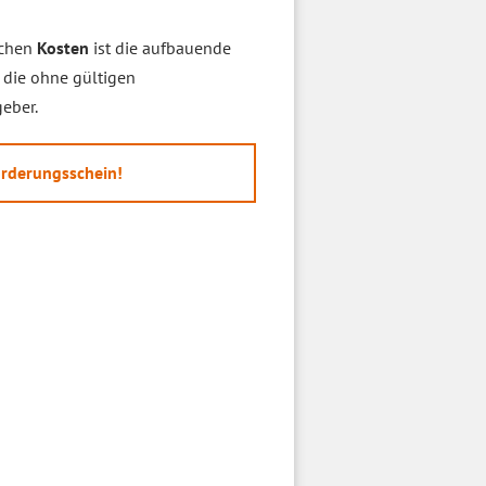
chen
Kosten
ist die aufbauende
 die ohne gültigen
eber.
örderungsschein!