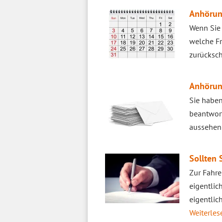
Anhörun
Wenn Sie 
welche Fr
zurücksch
Anhörung
Sie habe
beantwort
aussehen
Sollten
Zur Fahre
eigentlic
eigentlic
Weiterlese