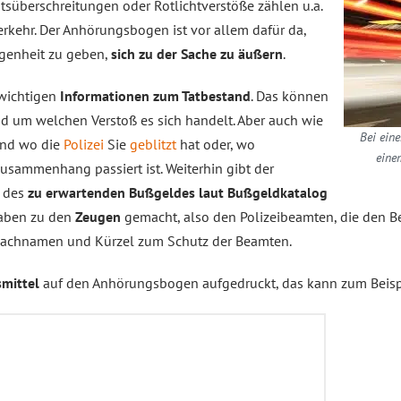
süberschreitungen oder Rotlichtverstöße zählen u.a.
rkehr. Der Anhörungsbogen ist vor allem dafür da,
egenheit zu geben,
sich zu der Sache zu äußern
.
 wichtigen
Informationen zum Tatbestand
. Das können
und um welchen Verstoß es sich handelt. Aber auch wie
Bei ein
 und wo die
Polizei
Sie
geblitzt
hat oder, wo
eine
usammenhang passiert ist. Weiterhin gibt der
e des
zu erwartenden Bußgeldes laut Bußgeldkatalog
gaben zu den
Zeugen
gemacht, also den Polizeibeamten, die den Be
 Nachnamen und Kürzel zum Schutz der Beamten.
mittel
auf den Anhörungsbogen aufgedruckt, das kann zum Beispie