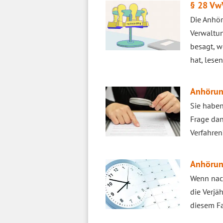
§ 28 VwV
Die Anhör
Verwaltun
besagt, w
hat, lesen
Anhörun
Sie haben
Frage dan
Verfahren
Anhörun
Wenn nach
die Verjä
diesem Fa