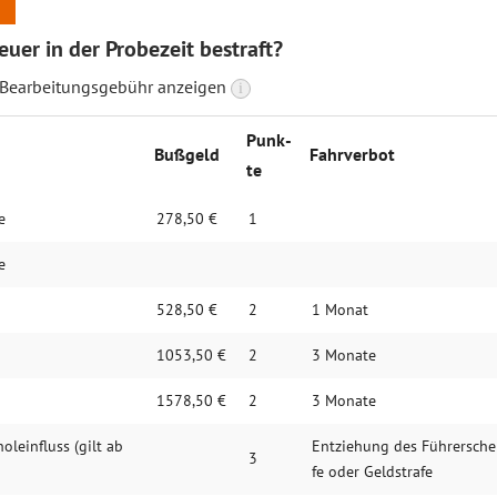
uer in der Probezeit bestraft?
 Bearbeitungsgebühr anzeigen
i
Punk­
Buß­geld
Fahrverbot
te
e
278,50 €
1
e
528,50 €
2
1 Monat
1053,50 €
2
3 Monate
1578,50 €
2
3 Monate
leinfluss (gilt ab
Ent­zieh­ung des Füh­rer­schei
3
fe oder Geld­stra­fe