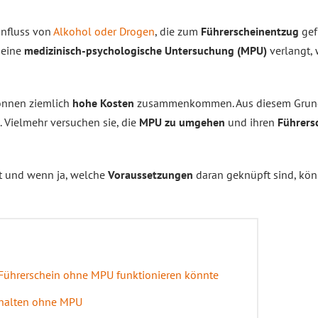
influss von
Alkohol oder Drogen
, die zum
Führerscheinentzug
gef
 eine
medizinisch-psychologische Untersuchung (MPU)
verlangt, 
önnen ziemlich
hohe Kosten
zusammenkommen. Aus diesem Grund
. Vielmehr versuchen sie, die
MPU zu umgehen
und ihren
Führers
st und wenn ja, welche
Voraussetzungen
daran geknüpft sind, kön
 Führerschein ohne MPU funktionieren könnte
rhalten ohne MPU