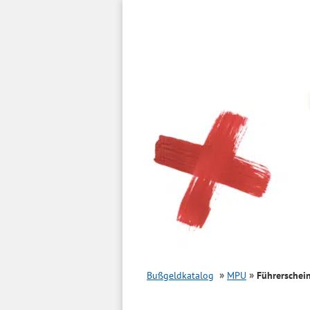
Inhalt
springen
Bußgeldkatalog
MPU
Führerschei