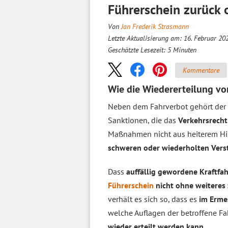
Führerschein zurück 
Von
Jan Frederik Strasmann
Letzte Aktualisierung am: 16. Februar 20
Geschätzte Lesezeit:
5
Minuten
Kommentare
Wie die Wiedererteilung v
Neben dem Fahrverbot gehört der
Sanktionen, die das
Verkehrsrecht
Maßnahmen nicht aus heiterem Him
schweren oder wiederholten Ver
Dass
auffällig gewordene Kraftfah
Führerschein
nicht ohne weitere
verhält es sich so, dass es
im Erme
welche Auflagen der betroffene Fa
wieder erteilt werden kann
.