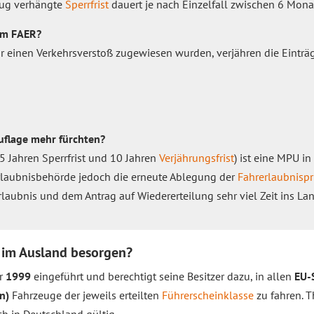
zug verhängte
Sperrfrist
dauert je nach Einzelfall zwischen 6 Mona
im FAER?
r einen Verkehrsverstoß zugewiesen wurden, verjähren die Einträ
flage mehr fürchten?
5 Jahren Sperrfrist und 10 Jahren
Verjährungsfrist
) ist eine MPU in
erlaubnisbehörde jedoch die erneute Ablegung der
Fahrerlaubnisp
laubnis und dem Antrag auf Wiedererteilung sehr viel Zeit ins La
 im Ausland besorgen?
hr
1999
eingeführt und berechtigt seine Besitzer dazu, in allen
EU-
n)
Fahrzeuge der jeweils erteilten
Führerscheinklasse
zu fahren. T