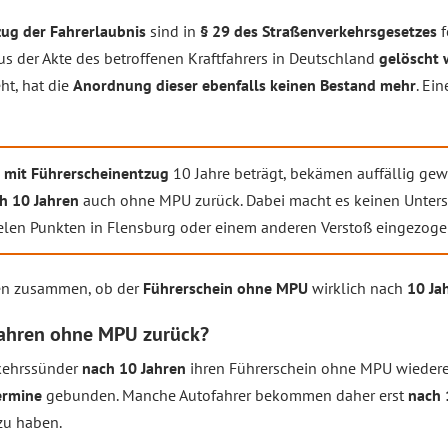
zug der Fahrerlaubnis
sind in
§ 29 des Straßenverkehrsgesetzes
f
us der Akte des betroffenen Kraftfahrers in Deutschland
gelöscht
ht, hat die
Anordnung dieser ebenfalls keinen Bestand mehr
. Ei
n mit Führerscheinentzug
10 Jahre beträgt, bekämen auffällig gew
h 10 Jahren
auch ohne MPU zurück. Dabei macht es keinen Untersc
ielen Punkten in Flensburg oder einem anderen Verstoß eingezog
ren zusammen, ob der
Führerschein ohne MPU
wirklich nach
10 Ja
 Jahren ohne MPU zurück?
rkehrssünder
nach 10 Jahren
ihren Führerschein ohne MPU wiedererl
ermine
gebunden. Manche Autofahrer bekommen daher erst
nach 
zu haben.