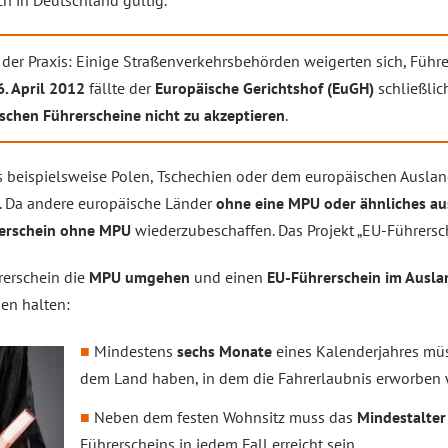
h in Deutschland gültig.
in der Praxis: Einige Straßenverkehrsbehörden weigerten sich, Füh
6. April 2012
fällte der
Europäische Gerichtshof (EuGH)
schließlic
schen Führerscheine nicht zu akzeptieren
.
s beispielsweise Polen, Tschechien oder dem europäischen Ausl
. Da andere europäische Länder
ohne eine MPU oder ähnliches 
erschein ohne MPU
wiederzubeschaffen. Das Projekt „EU-Führersc
rerschein die
MPU umgehen
und einen
EU-Führerschein im Ausl
en halten:
Mindestens
sechs Monate
eines Kalenderjahres müs
dem Land haben, in dem die Fahrerlaubnis erworben 
Neben dem festen Wohnsitz muss das
Mindestalter
Führerscheins in jedem Fall erreicht sein.