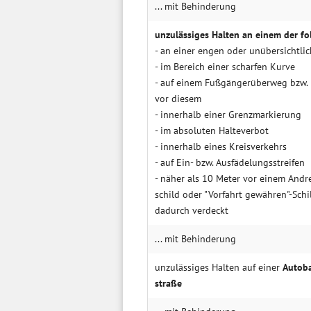
... mit Behin­derung
unzulässiges Halten an einem der fo
- an einer engen oder un­über­sicht­li
- im Bereich einer scharfen Kurve
- auf einem Fuß­gänger­über­weg bzw.
vor diesem
- inner­halb einer Grenz­mar­kie­rung
- im abso­luten Halte­verbot
- inner­halb eines Kreis­ver­kehrs
- auf Ein- bzw. Aus­fäde­lungs­strei­fen
- näher als 10 Meter vor einem Andre
schild oder "Vorfahrt gewähren"-Schi
dadurch verdeckt
... mit Behin­derung
unzulässiges Halten auf einer
Auto­b
straße