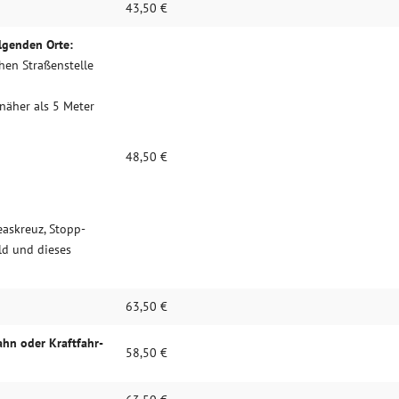
43,50 €
lgenden Orte:
chen Straßen­stelle
 näher als 5 Meter
48,50 €
as­kreuz, Stopp­
ld und dieses
63,50 €
ahn oder Kraft­fahr­
58,50 €