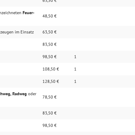
63,50 €
n­zeich­neten
Feuer­
48,50 €
­zeugen im Ein­satz
63,50 €
83,50 €
98,50 €
1
108,50 €
1
128,50 €
1
h­weg, Rad­weg
oder
78,50 €
83,50 €
98,50 €