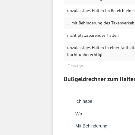
unzulässiges Halten im Be­reich eine
... mit Be­hin­de­rung des Taxen­ver­keh
nicht platz­sparendes Halten
unzulässiges Halten in einer Not­hal
bucht unbe­rechtigt
Bußgeldrechner zum Halte