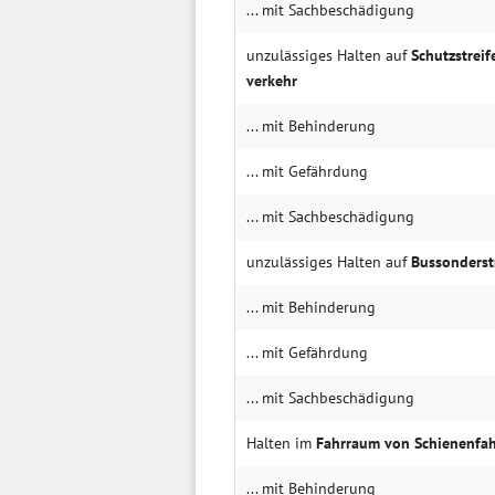
... mit Sachbe­schädigung
unzulässiges Halten auf
Schutz­strei
verkehr
... mit Behin­derung
... mit Gefähr­dung
... mit Sachbe­schädigung
unzulässiges Halten auf
Bus­sonder­st
... mit Behin­derung
... mit Gefähr­dung
... mit Sachbe­schädigung
Halten im
Fahr­raum von Schienen­fa
... mit Behin­derung