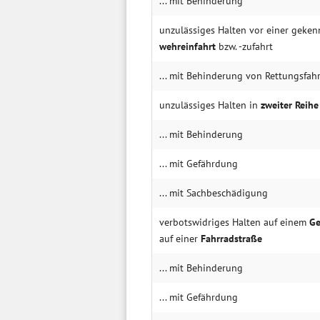
... mit Behin­derung
unzulässiges Halten vor einer ge­ken
wehr­ein­fahrt
bzw. -zu­fahrt
... mit Behin­derung von Rettungs­fahr
unzulässiges Halten in
zweiter Reihe
... mit Behin­derung
... mit Gefähr­dung
... mit Sachbe­schädigung
verbotswidriges Halten auf einem
Ge
auf einer
Fahr­rad­straße
... mit Behin­derung
... mit Gefähr­dung