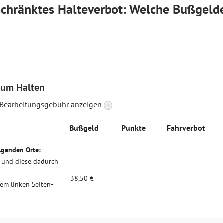
schränktes Halteverbot: Welche Bußgeld
zum Halten
 Bearbeitungsgebühr anzeigen
i
Buß­geld
Punk­te
Fahrverbot
lgenden Orte:
l und diese dadurch
38,50 €
 dem linken Seiten­