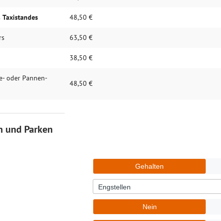
s
Taxi­stan­des
48,50 €
rs
63,50 €
38,50 €
te- oder Pannen­
48,50 €
n und Parken