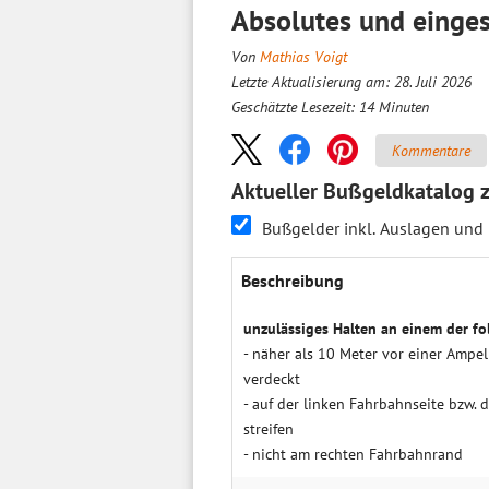
Absolutes und einge
Von
Mathias Voigt
Letzte Aktualisierung am: 28. Juli 2026
Geschätzte Lesezeit:
14
Minuten
Kommentare
Aktueller Bußgeldkatalog 
Bußgelder inkl. Auslagen und
Beschrei­bung
unzulässiges Halten an einem der fo
- näher als 10 Meter vor einer Ampe
ver­deckt
- auf der linken Fahr­bahn­seite bzw.
streifen
- nicht am rechten Fahr­bahn­rand