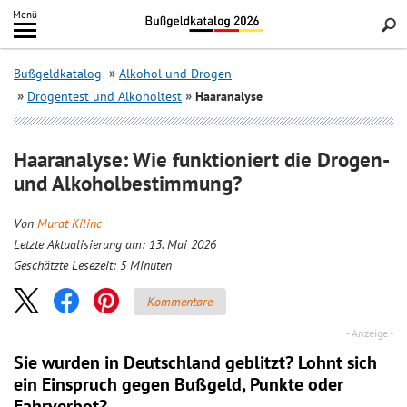
Inhalt
Menü
springen
Searc
Bußgeldkatalog
Alkohol und Drogen
Drogentest und Alkoholtest
Haaranalyse
Haaranalyse: Wie funktioniert die Drogen-
und Alkoholbestimmung?
Von
Murat Kilinc
Letzte Aktualisierung am: 13. Mai 2026
Geschätzte Lesezeit:
5
Minuten
Kommentare
Sie wurden in Deutschland geblitzt? Lohnt sich
ein
Einspruch
gegen Bußgeld, Punkte oder
Fahrverbot?