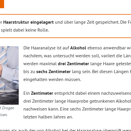
er
Haarstruktur eingelagert
und über lange Zeit gespeichert. Die F
spielt dabei keine Rolle.
Die Haaranalyse ist auf
Alkohol
ebenso anwendbar w
nachdem, was untersucht werden soll, variiert die Lä
werden maximal
drei Zentimeter
lange Haare geteste
bis zu
sechs Zentimeter
lang sein. Bei diesen Längen h
eingehalten werden müssen.
Ein
Zentimeter
entspricht dabei einem nachzuweise
drei Zentimeter lange Haarprobe getrunkenen Alkohol
d Drogen
nachweisen kann. Eine sechs Zentimeter lange Haarp
isen.
letzten halben Jahres an.
gen als auch der von Alkohol bei der Haaranalyse überprüft wer