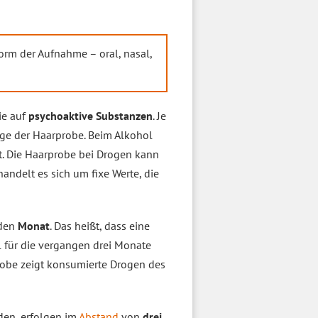
orm der Aufnahme – oral, nasal,
ie auf
psychoaktive Substanzen
. Je
nge der Haarprobe. Beim Alkohol
t. Die Haarprobe bei Drogen kann
andelt es sich um fixe Werte, die
nden
Monat
. Das heißt, dass eine
 für die vergangen drei Monate
robe zeigt konsumierte Drogen des
den, erfolgen im
Abstand
von
drei