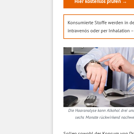
Hier kostenlos prüfen →
Konsumierte Stoffe werden in d
intravenös oder per Inhalation – 
Die Haaranalyse kann Alkohol drei un
sechs Monate rückwirkend nachwe
Sollen sowohl der Konsum von Dro