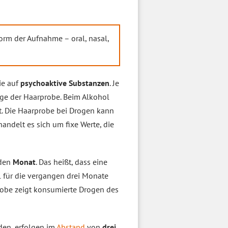
orm der Aufnahme – oral, nasal,
ie auf
psychoaktive Substanzen
. Je
nge der Haarprobe. Beim Alkohol
t. Die Haarprobe bei Drogen kann
andelt es sich um fixe Werte, die
nden
Monat
. Das heißt, dass eine
 für die vergangen drei Monate
robe zeigt konsumierte Drogen des
den, erfolgen im
Abstand
von
drei