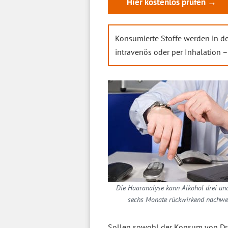
Hier kostenlos prüfen →
Konsumierte Stoffe werden in d
intravenös oder per Inhalation – 
Die Haaranalyse kann Alkohol drei un
sechs Monate rückwirkend nachwe
Sollen sowohl der Konsum von Dro