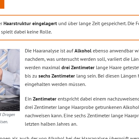
er
Haarstruktur eingelagert
und über lange Zeit gespeichert. Die F
spielt dabei keine Rolle.
Die Haaranalyse ist auf
Alkohol
ebenso anwendbar w
nachdem, was untersucht werden soll, variiert die Lä
werden maximal
drei Zentimeter
lange Haare geteste
bis zu
sechs Zentimeter
lang sein. Bei diesen Längen h
eingehalten werden müssen.
Ein
Zentimeter
entspricht dabei einem nachzuweise
drei Zentimeter lange Haarprobe getrunkenen Alkohol
d Drogen
nachweisen kann. Eine sechs Zentimeter lange Haarp
isen.
letzten halben Jahres an.
gen als auch der von Alkohol bei der Haaranalyse überprüft wer