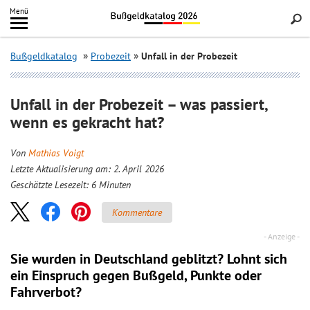
Inhalt
Menü
springen
Searc
Bußgeldkatalog
Probezeit
Unfall in der Probezeit
Unfall in der Probezeit – was passiert,
wenn es gekracht hat?
Von
Mathias Voigt
Letzte Aktualisierung am: 2. April 2026
Geschätzte Lesezeit:
6
Minuten
Kommentare
Sie wurden in Deutschland geblitzt? Lohnt sich
ein
Einspruch
gegen Bußgeld, Punkte oder
Fahrverbot?