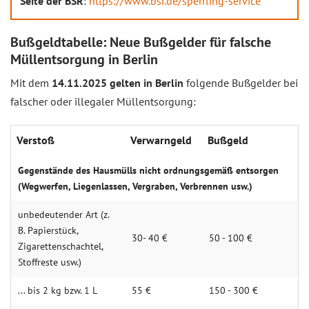
Seite der BSR
:
https://www.bsr.de/sperrling-service
Bußgeldtabelle: Neue Bußgelder für falsche
Müllentsorgung in Berlin
Mit dem
14.11.2025 gelten in Berlin
folgende Bußgelder bei
falscher oder illegaler Müllentsorgung:
Verstoß
Verwarngeld
Bußgeld
Gegenstände des Hausmülls nicht ordnungsgemäß entsorgen
(Wegwerfen, Liegenlassen, Vergraben, Verbrennen usw.)
unbedeutender Art (z.
B. Papierstück,
30- 40 €
50 - 100 €
Zigarettenschachtel,
Stoffreste usw.)
... bis 2 kg bzw. 1 L
55 €
150 - 300 €