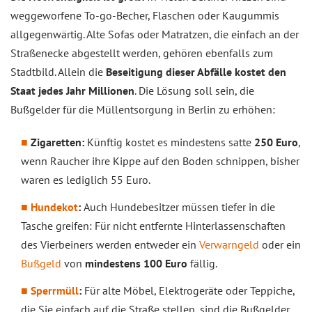
weggeworfene To-go-Becher, Flaschen oder Kaugummis
allgegenwärtig. Alte Sofas oder Matratzen, die einfach an der
Straßenecke abgestellt werden, gehören ebenfalls zum
Stadtbild. Allein die
Beseitigung dieser Abfälle kostet den
Staat jedes Jahr Millionen
. Die Lösung soll sein, die
Bußgelder für die Müllentsorgung in Berlin zu erhöhen:
Zigaretten:
Künftig kostet es mindestens satte
250 Euro
,
wenn Raucher ihre Kippe auf den Boden schnippen, bisher
waren es lediglich 55 Euro.
Hundekot
:
Auch Hundebesitzer müssen tiefer in die
Tasche greifen: Für nicht entfernte Hinterlassenschaften
des Vierbeiners werden entweder ein
Verwarngeld
oder ein
Bußgeld
von
mindestens 100 Euro
fällig.
Sperrmüll
:
Für alte Möbel, Elektrogeräte oder Teppiche,
die Sie einfach auf die Straße stellen, sind die Bußgelder