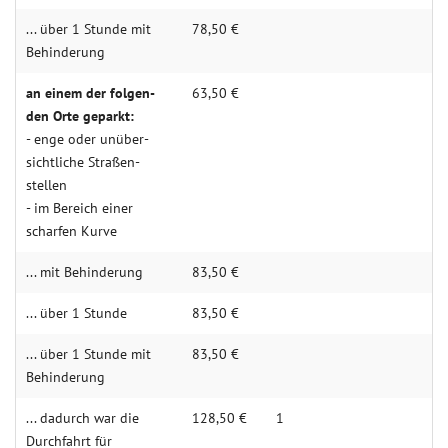
... über 1 Stunde mit
78,50 €
Behin­­derung
an einem der folgen­­
63,50 €
den Orte geparkt:
- enge oder unüber­­
sichtliche Straßen­­­
stellen
- im Bereich einer
scharfen Kurve
... mit Behin­derung
83,50 €
... über 1 Stunde
83,50 €
... über 1 Stunde mit
83,50 €
Behin­­derung
... dadurch war die
128,50 €
1
Durch­­fahrt für