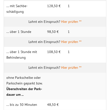
... mit Sachbe­
128,50 €
1
schädigung
Hier prüfen **
... über 1 Stunde
98,50 €
1
Hier prüfen **
... über 1 Stunde mit
108,50 €
1
Behin­­derung
Hier prüfen **
ohne Park­­scheibe oder
Park­­schein geparkt bzw.
Über­­schreiten der Park­­
dauer um ...
... bis zu 30 Mi­nu­ten
48,50 €