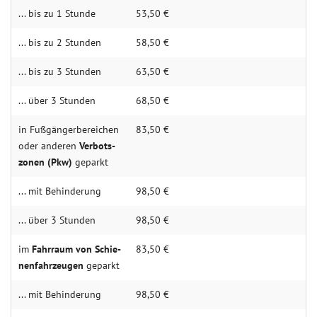
... bis zu 1 Stun­de
53,50 €
... bis zu 2 Stun­den
58,50 €
... bis zu 3 Stun­den
63,50 €
... über 3 Stun­den
68,50 €
in Fuß­­gänger­­­berei­­chen
83,50 €
oder anderen
Verbots­­­
zonen (Pkw)
geparkt
... mit Behin­derung
98,50 €
... über 3 Stunden
98,50 €
im
Fahr­­raum von Schie­­
83,50 €
nen­fahr­­zeugen
geparkt
... mit Behin­derung
98,50 €