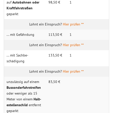
auf
Auto­­­bahnen oder
98,50 €
1
Kraft­­fahr­­­straßen
geparkt
Hier prüfen **
... mit Gefähr­dung
113,50 €
1
Hier prüfen **
... mit Sachbe­
133,50 €
1
schädigung
Hier prüfen **
unzulässig auf einem
83,50 €
Bus­sonder­fahr­streifen
oder weniger als 15
Meter von einem
Halt­
estellenschild
entfernt
geparkt