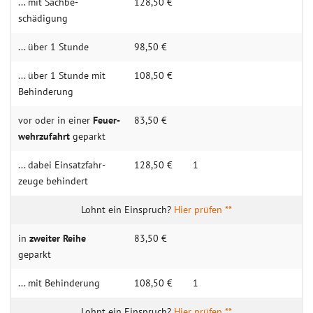
... mit Sachbe­
128,50 €
schädigung
... über 1 Stunde
98,50 €
... über 1 Stunde mit
108,50 €
Behin­­derung
vor oder in einer
Feuer­­
83,50 €
wehrzu­­fahrt
geparkt
... dabei Einsatz­­­fahr­­
128,50 €
1
zeuge behindert
Hier prüfen **
in
zweiter Reihe
83,50 €
geparkt
... mit Behin­derung
108,50 €
1
Hier prüfen **