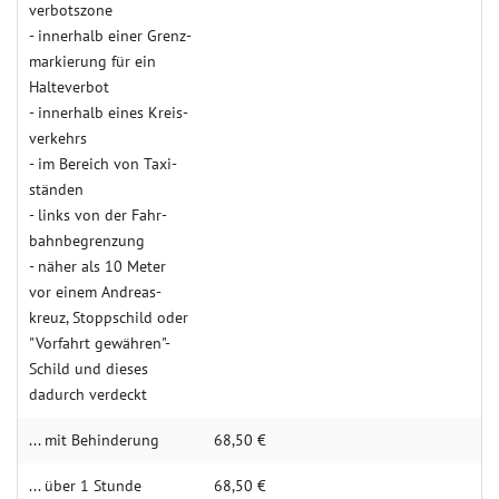
verbots­zone
- inner­halb einer Grenz­
mar­kie­rung für ein
Halte­verbot
- innerhalb eines Kreis­
verkehrs
- im Bereich von Taxi­­­
ständen
- links von der Fahr­
bahn­begren­zung
- näher als 10 Meter
vor einem Andreas­
kreuz, Stopp­schild oder
"Vorfahrt gewähren"-
Schild und dieses
dadurch verdeckt
... mit Behin­derung
68,50 €
... über 1 Stunde
68,50 €