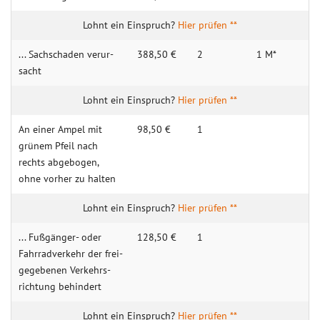
Hier prüfen **
... Sach­schaden verur­
388,50 €
2
1 M*
sacht
Hier prüfen **
An einer Ampel mit
98,50 €
1
grünem Pfeil nach
rechts abge­bogen,
ohne vorher zu halten
Hier prüfen **
... Fuß­gänger- oder
128,50 €
1
Fahr­rad­ver­kehr der frei­
gege­benen Ver­kehrs­
rich­tung behin­dert
Hier prüfen **