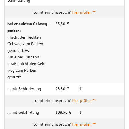
Behin­­derung
Hier prüfen **
bei erlaubtem Gehweg­­
83,50 €
parken:
- nicht den rechten
Geh­­weg zum Parken
genutzt bzw.
- in einer Ein­­bahn­­
straße nicht den Geh­­
weg zum Parken
genutzt
... mit Behin­derung
98,50 €
1
Hier prüfen **
... mit Gefähr­dung
108,50 €
1
Hier prüfen **