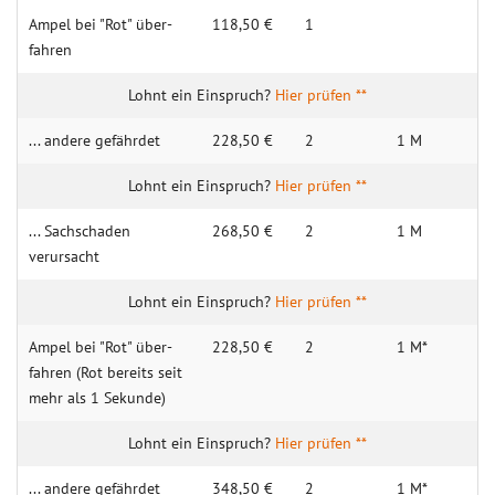
Ampel bei "Rot" über­
118,50 €
1
fahren
Hier prüfen **
... andere gefährdet
228,50 €
2
1 M
Hier prüfen **
... Sachschaden
268,50 €
2
1 M
verursacht
Hier prüfen **
Am­pel bei "Rot" über­
228,50 €
2
1 M*
fahren (Rot bereits seit
mehr als 1 Sek­unde)
Hier prüfen **
... andere gefährdet
348,50 €
2
1 M*