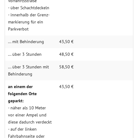
Vor­fahrts­straße
- über Schacht­­deckeln
- innerhalb der Grenz­
mar­kie­rung für ein
Park­ver­bot
... mit Behin­derung
43,50 €
... über 3 Stunden
48,50 €
... über 3 Stunden mit
58,50 €
Behin­­derung
an einem der
43,50 €
folgenden Orte
geparkt:
- näher als 10 Meter
vor einer Ampel und
diese dadurch verdeckt
- auf der linken
Fahrbahn­seite oder