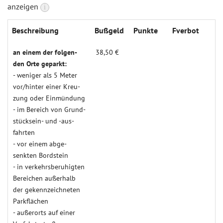
anzeigen
i
Beschreibung
Buß­geld
Punk­te
Fverbot
an einem der folgen­
38,50 €
den Orte geparkt:
- weniger als 5 Meter
vor/hinter einer Kreu­
zung oder Einmün­dung
- im Bereich von Grund­­­
stücksein- und -aus­­
fahrten
- vor einem abge­
senkten Bord­stein
- in verkehrs­beruh­igten
Berei­chen außer­halb
der gekenn­zeich­neten
Park­flächen
- außer­orts auf einer