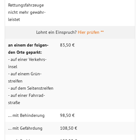
Rettungs­­fahr­­zeuge
nicht mehr gewähr­­
leistet
Hier prüfen **
an einem der folgen­­
83,50 €
den Orte geparkt:
- auf einer Ver­kehrs­
insel
- auf einem Grün­
streifen
- auf dem Seiten­streifen
- auf einer Fahr­rad­
straße
... mit Behin­derung
98,50 €
... mit Gefähr­dung
108,50 €