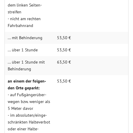
dem linken Seiten­
streifen
- nicht am rechten
Fahr­bahn­rand
... mit Behin­derung
53,50 €
... über 1 Stunde
53,50 €
... über 1 Stunde mit
63,50 €
Behin­­derung
an einem der folgen­­
53,50 €
den Orte geparkt:
- auf Fuß­gän­­ger­über­­
wegen bzw. weniger als
5 Meter davor
- im abso­luten/einge­
schränkten Halte­verbot
oder einer Halte­