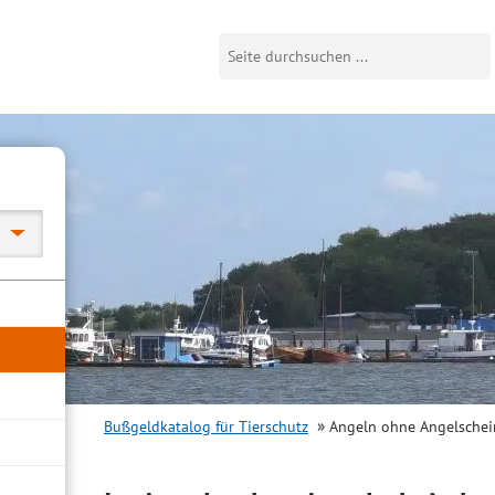
Bußgeldkatalog für Tierschutz
Angeln ohne Angelschei