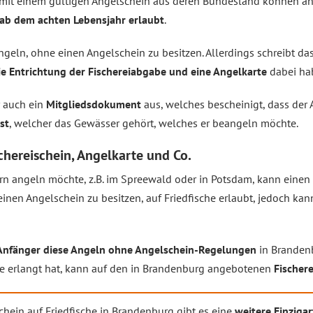
mit einem gültigen Angelschein aus deren Bundesland können ang
ab dem achten Lebensjahr erlaubt
.
geln, ohne einen Angelschein zu besitzen. Allerdings schreibt da
e Entrichtung der Fischereiabgabe und eine Angelkarte
dabei hab
r auch ein
Mitgliedsdokument
aus, welches bescheinigt, dass der
st
, welcher das Gewässer gehört, welches er beangeln möchte.
chereischein, Angelkarte und Co.
 angeln möchte, z.B. im Spreewald oder in Potsdam, kann einen F
inen Angelschein zu besitzen, auf Friedfische erlaubt, jedoch kan
Anfänger diese Angeln ohne Angelschein-Regelungen
in Branden
e erlangt hat, kann auf den in Brandenburg angebotenen
Fischer
ein auf Friedfische in Brandenburg gibt es eine
weitere Einzigar