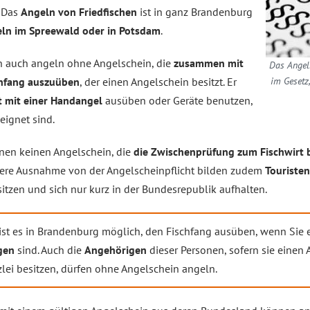
. Das
Angeln von Friedfischen
ist in ganz Brandenburg
ln im Spreewald oder in Potsdam
.
n auch angeln ohne Angelschein, die
zusammen mit
Das Angel
chfang auszuüben
, der einen Angelschein besitzt. Er
im Gesetz
t mit einer Handangel
ausüben oder Geräte benutzen,
eignet sind.
nen keinen Angelschein, die
die Zwischenprüfung zum Fischwirt
itere Ausnahme von der Angelscheinpflicht bilden zudem
Touriste
tzen und sich nur kurz in der Bundesrepublik aufhalten.
 ist es in Brandenburg möglich, den Fischfang ausüben, wenn Sie 
gen
sind. Auch die
Angehörigen
dieser Personen, sofern sie eine
zlei besitzen, dürfen ohne Angelschein angeln.