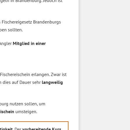
eln in Brandenburg. Jedoch ist
s Fischereigesetz Brandenburgs
en sollten.
 Angler
Mitglied in einer
ischereischein erlangen. Zwar ist
n dies auf Dauer sehr
langweilig
burg nutzen sollen, um
eischein
umsteigen.
tigkeit
. Der
vorbereitende Kurs
,