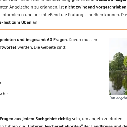
ten Angelschein zu erlangen, ist
nicht zwingend vorgeschrieben
 informieren und anschließend die Prüfung schreiben können. Da
e-Test zum Üben
an.
gebieten und insgesamt 60 Fragen
. Davon müssen
ntwortet
werden. Die Gebiete sind:
h
sche
Um angeln 
Fragen aus jedem Sachgebiet richtig
sein, um angeln zu dürfen –
ng führen die
„Unteren Fischereibehörden“ der Landkreise und der