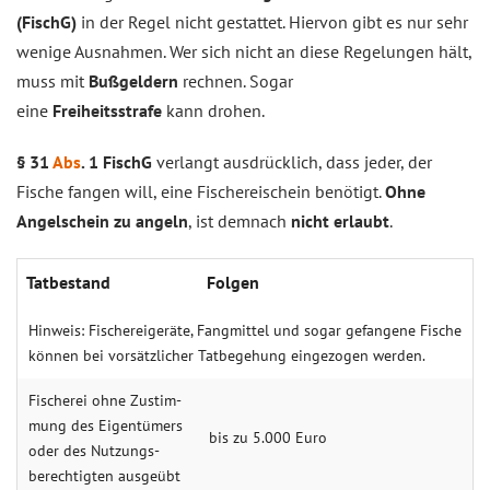
(FischG)
in der Regel nicht gestattet. Hiervon gibt es nur sehr
wenige Ausnahmen. Wer sich nicht an diese Regelungen hält,
muss mit
Bußgeldern
rechnen. Sogar
eine
Freiheitsstrafe
kann drohen.
§ 31
Abs
. 1 FischG
verlangt ausdrücklich, dass jeder, der
Fische fangen will, eine Fischereischein benötigt.
Ohne
Angelschein zu angeln
, ist demnach
nicht erlaubt
.
Tat­bestand
Fol­gen
Hinweis: Fischereigeräte, Fangmittel und sogar gefangene Fische
können bei vorsätzlicher Tatbegehung eingezogen werden.
Fisch­erei ohne Zu­stim­
mung des Eigen­tümers
bis zu 5.000 Euro
oder des Nutzungs­
berechtigten ausgeübt