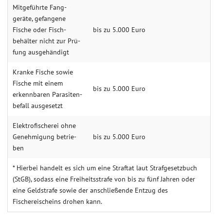
Mit­geführte Fang­
geräte, ge­fang­ene
Fische oder Fisch­
bis zu 5.000 Euro
behälter nicht zur Prü­
fung aus­ge­händigt
Kran­ke Fische sowie
Fische mit ein­em
bis zu 5.000 Euro
erkenn­baren Para­siten­
befall aus­gesetzt
Elektro­fischerei ohne
Ge­nehm­igung betrie­
bis zu 5.000 Euro
ben
* Hierbei handelt es sich um eine Straftat laut Strafgesetzbuch
(StGB), sodass eine Freiheitsstrafe von bis zu fünf Jahren oder
eine Geldstrafe sowie der anschließende Entzug des
Fischereischeins drohen kann.