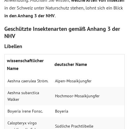
Anwendung. Möchten Sie wissen,
welche Arten von Insekten
in der Schweiz unter Naturschutz stehen, lohnt sich ein Blick
in den Anhang 3 der NHV
.
Geschützte Insektenarten gemäß Anhang 3 der
NHV
Libellen
wissenschaftlicher
deutscher Name
Name
Aeshna caerulea Ström.
Alpen-Mosaikjungfer
Aeshna subarctica
Hochmoor-Mosaikjungfer
Walker
Boyeria irene Fonsc.
Boyeria
Calopteryx virgo
Südliche Prachtlibelle