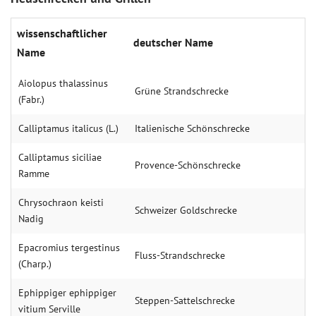
wissenschaftlicher
deutscher Name
Name
Aiolopus thalassinus
Grüne Strandschrecke
(Fabr.)
Calliptamus italicus (L.)
Italienische Schönschrecke
Calliptamus siciliae
Provence-Schönschrecke
Ramme
Chrysochraon keisti
Schweizer Goldschrecke
Nadig
Epacromius tergestinus
Fluss-Strandschrecke
(Charp.)
Ephippiger ephippiger
Steppen-Sattelschrecke
vitium Serville