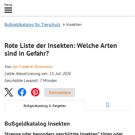
Inhalt
Menü
springen
Searc
Bußgeldkatalog für Tierschutz
Insekten
Rote Liste der Insekten: Welche Arten
sind in Gefahr?
Von
Jan Frederik Strasmann
Letzte Aktualisierung am: 15. Juli 2026
Geschätzte Lesezeit:
7
Minuten
Kommentare
Bußgeldkatalog & Ratgeber
Bußgeldkatalog Insekten
Strenge oder besonders geschützte Insekten* töten oder