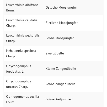
Leucorrhinia albifrons
Östliche Moosjungfer
Burm.
Leucorrhinia caudalis
Zierliche Moosjungfer
Charp.
Leucorrhinia pectoralis
Große Moosjungfer
Charp.
Nehalennia speciosa
Zwerglibelle
Charp.
Onychogomphus
Kleine Zangenlibelle
forcipatus L.
Onychogomphus
Große Zangenlibelle
uncatus Charp.
Ophiogomphus cecilia
Grüne Keiljungfer
Fourc.