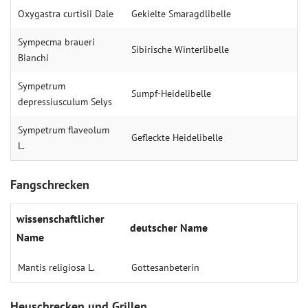
Oxygastra curtisii Dale
Gekielte Smaragdlibelle
Sympecma braueri
Sibirische Winterlibelle
Bianchi
Sympetrum
Sumpf-Heidelibelle
depressiusculum Selys
Sympetrum flaveolum
Gefleckte Heidelibelle
L.
Fangschrecken
wissenschaftlicher
deutscher Name
Name
Mantis religiosa L.
Gottesanbeterin
Heuschrecken und Grillen