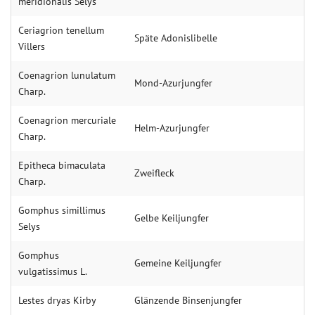
meridionalis Selys
Ceriagrion tenellum
Späte Adonislibelle
Villers
Coenagrion lunulatum
Mond-Azurjungfer
Charp.
Coenagrion mercuriale
Helm-Azurjungfer
Charp.
Epitheca bimaculata
Zweifleck
Charp.
Gomphus simillimus
Gelbe Keiljungfer
Selys
Gomphus
Gemeine Keiljungfer
vulgatissimus L.
Lestes dryas Kirby
Glänzende Binsenjungfer