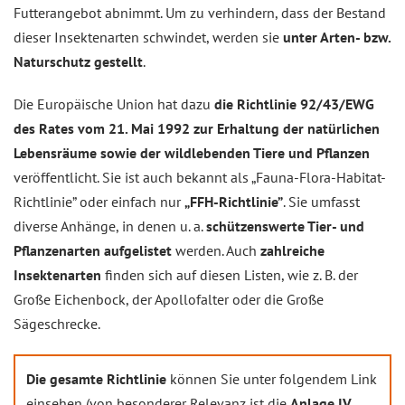
Futterangebot abnimmt. Um zu verhindern, dass der Bestand
dieser Insektenarten schwindet, werden sie
unter Arten- bzw.
Naturschutz gestellt
.
Die Europäische Union hat dazu
die Richtlinie 92/43/EWG
des Rates vom 21. Mai 1992 zur Erhaltung der natürlichen
Lebensräume sowie der wildlebenden Tiere und Pflanzen
veröffentlicht. Sie ist auch bekannt als „Fauna-Flora-Habitat-
Richtlinie” oder einfach nur
„FFH-Richtlinie”
. Sie umfasst
diverse Anhänge, in denen u. a.
schützenswerte Tier- und
Pflanzenarten aufgelistet
werden. Auch
zahlreiche
Insektenarten
finden sich auf diesen Listen, wie z. B. der
Große Eichenbock, der Apollofalter oder die Große
Sägeschrecke.
Die gesamte Richtlinie
können Sie unter folgendem Link
einsehen (von besonderer Relevanz ist die
Anlage IV