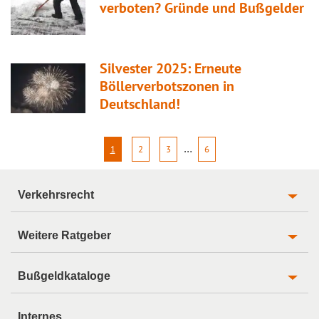
verboten? Gründe und Bußgelder
Silvester 2025: Erneute
Böllerverbotszonen in
Deutschland!
…
1
2
3
6
Verkehrsrecht
Weitere Ratgeber
Bußgeldkataloge
Internes