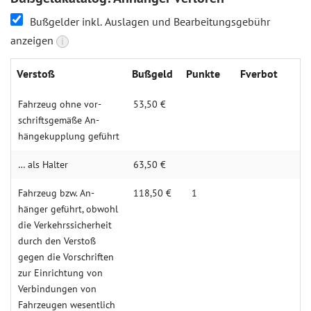
Bußgelder inkl. Auslagen und Bearbeitungsgebühr
anzeigen
i
Verstoß
Bußgeld
Punkte
Fverbot
Fahr­zeug ohne vor­
53,50 €
schrifts­ge­mäße An­
hänge­kupplung gef­ührt
… als Hal­ter
63,50 €
Fahr­zeug bzw. An­
118,50 €
1
hänger ge­führt, ob­wohl
die Verkehrs­sicher­heit
durch den Ver­stoß
gegen die Vor­schrif­ten
zur Ein­rich­tung von
Ver­bin­dungen von
Fahr­zeugen we­sent­lich