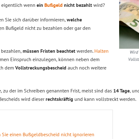
t eigentlich wenn
ein
Bußgeld
nicht bezahlt
wird?
 Sie sich darüber informieren,
welche
en Bußgeld nicht zu bezahlen oder gar den
g bezahlen,
müssen Fristen beachtet
werden.
Halten
Wird 
säumen Einspruch einzulegen, können neben dem
Volls
ich dem
Vollstreckungsbescheid
auch noch weitere
, zu der im Schreiben genannten Frist, meist sind das
14 Tage
, un
Bescheids wird dieser
rechtskräftig
und kann vollstreckt werden.
 Sie einen Bußgeldbescheid nicht ignorieren