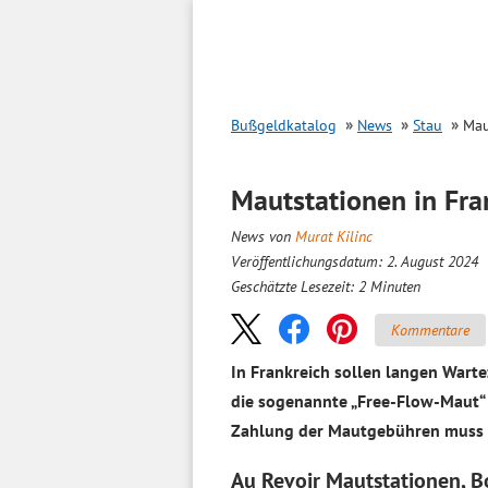
Inhalt
springen
Bußgeldkatalog
News
Stau
Mau
Mautstationen in Fra
News von
Murat Kilinc
Veröffentlichungsdatum: 2. August 2024
Geschätzte Lesezeit:
2
Minuten
Kommentare
In Frankreich sollen langen Wart
die sogenannte „Free-Flow-Maut“ e
Zahlung der Mautgebühren muss a
Au Revoir Mautstationen, B