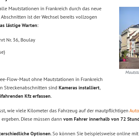
lle Mautstationen in Frankreich durch das neue
 Abschnitten ist der Wechsel bereits vollzogen
das lästige Warten
:
rt Nr. 36, Boulay
se)
Mautsta
Free-Flow-Maut ohne Mautstationen in Frankreich
en Streckenabschnitten sind
Kameras installiert
,
ifahrenden Kfz erfassen
.
sst, wie viele Kilometer das Fahrzeug auf der mautpflichtigen
Aut
s ergeben. Diese müssen dann
vom Fahrer innerhalb von 72 Stun
terschiedliche Optionen
. So können Sie beispielsweise online mit 