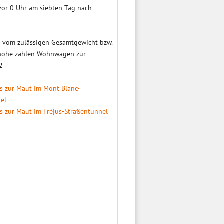
 vor 0 Uhr am siebten Tag nach
 vom zulässigen Gesamtgewicht bzw.
höhe zählen Wohnwagen zur
2
os zur Maut im Mont Blanc-
el
+
os zur Maut im Fréjus-Straßentunnel