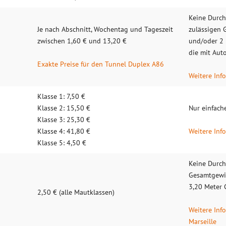
Keine Durchf
Je nach Ab­schnitt, Wo­chen­tag und Ta­ges­zeit
zuläs­sigen
zwi­schen 1,60 € und 13,20 €
und/oder 2
die mit Aut
Exakte Preise für den Tunnel Duplex A86
Weitere Inf
Klasse 1: 7,50 €
Klasse 2: 15,50 €
Nur ein­fache
Klasse 3: 25,30 €
Klasse 4: 41,80 €
Weitere Inf
Klasse 5: 4,50 €
Keine Durch
Gesamtgewi
3,20 Meter
2,50 € (al­le Maut­klas­sen)
Weitere Inf
Marseille