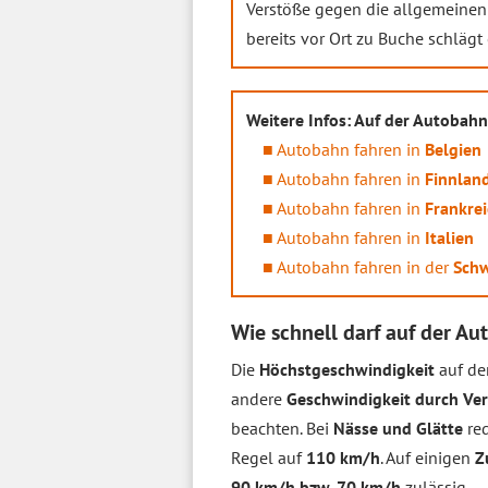
Verstöße gegen die allgemeine
bereits vor Ort zu Buche schläg
Weitere Infos: Auf der Autobah
Autobahn fahren in
Be‌lgien
Autobahn fahren in
Finn‌lan
Autobahn fahren in
Fran‌kre
Autobahn fahren in
Ital‌ien
Autobahn fahren in der
Sch‌
Wie schnell darf auf der A
Die
Höchstgeschwindigkeit
auf de
andere
Geschwindigkeit durch Ve
beachten. Bei
Nässe und Glätte
red
Regel auf
110 km/h
. Auf einigen
Z
90 km/h bzw. 70 km/h
zulässig.