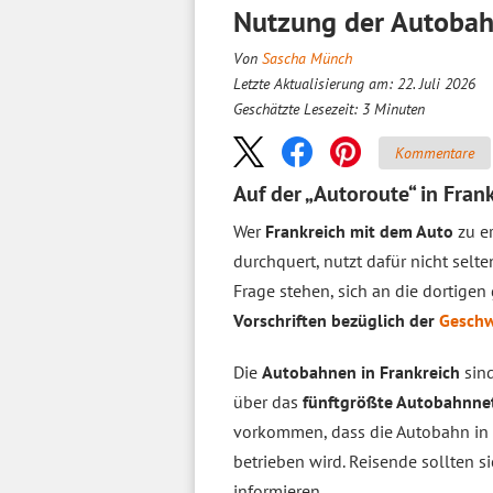
Nutzung der Autobahn
Von
Sascha Münch
Letzte Aktualisierung am: 22. Juli 2026
Geschätzte Lesezeit:
3
Minuten
Kommentare
Auf der „Autoroute“ in Fran
Wer
Frankreich mit dem Auto
zu er
durchquert, nutzt dafür nicht selt
Frage stehen, sich an die dortige
Vorschriften bezüglich der
Geschw
Die
Autobahnen in Frankreich
sind
über das
fünftgrößte Autobahnnet
vorkommen, dass die Autobahn in
betrieben wird. Reisende sollten 
informieren.