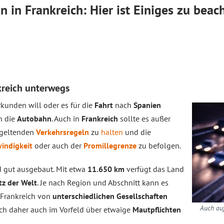
 in Frankreich: Hier ist Einiges zu beac
kreich unterwegs
kunden will oder es für die
Fahrt
nach
Spanien
en die
Autobahn
. Auch in
Frankreich
sollte es außer
n geltenden
Verkehrsregeln
zu
halten
und die
indigkeit
oder auch der
Promillegrenze
zu befolgen.
 gut ausgebaut. Mit etwa
11.650 km
verfügt das Land
z der Welt
. Je nach Region und Abschnitt kann es
 Frankreich von
unterschiedlichen Gesellschaften
Auch auf
sich daher auch im Vorfeld über etwaige
Mautpflichten