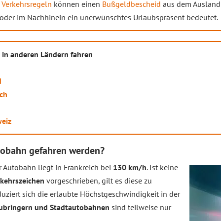
n
Verkehrsregeln
können einen
Bußgeldbescheid
aus dem Ausland 
t oder im Nachhinein ein unerwünschtes Urlaubspräsent bedeutet.
n in anderen Ländern fahren
d
ich
weiz
utobahn gefahren werden?
r Autobahn liegt in Frankreich bei
130 km/h
. Ist keine
rkehrszeichen
vorgeschrieben, gilt es diese zu
uziert sich die erlaubte Höchstgeschwindigkeit in der
ubringern und Stadtautobahnen
sind teilweise nur