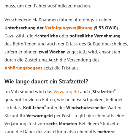
muss, um den Fahrer ausfindig zu machen.
Verschiedene Maßnahmen führen allerdings zu einer
Unterbrechung der
Verfolgungsverjährung
(
§ 33 OWiG
).
Dazu zählt die
richterliche
oder
polizeiliche Vernehmung
des Betroffenen und auch der Erlass des Bußgeldbescheides,
sofern er binnen
zwei Wochen
zugestellt wird, ansonsten
durch die Zustellung. Auch die Versendung des
Anhörungsbogens
setzt die Frist aus.
Wie lange dauert ein Strafzettel?
Im Volksmund wird das
Verwarngeld
auch „
Strafzettel
“
genannt. In vielen Fällen, wie beim Falschparken, befindet
sich das „
Knöllchen
“ unter der
Windschutzscheibe
. Warten
Sie auf Ihr
Verwarngeld
per Post, so gilt hier ebenfalls eine
Verjährungsfrist von
sechs Monaten
. Bei einem Strafzettel
kann die Dauer der Zustellung also ebenfalls
mehrere