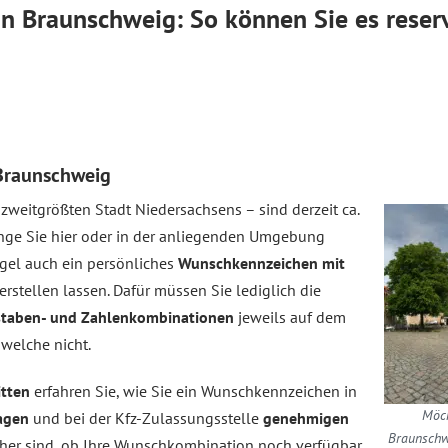
n Braunschweig: So können Sie es reser
Braunschweig
zweitgrößten Stadt Niedersachsens – sind derzeit ca.
nge Sie hier oder in der anliegenden Umgebung
gel auch ein persönliches
Wunschkennzeichen mit
rstellen lassen. Dafür müssen Sie lediglich die
taben- und Zahlenkombinationen
jeweils auf dem
welche nicht.
itten
erfahren Sie, wie Sie ein Wunschkennzeichen in
Möch
ragen
und bei der Kfz-Zulassungsstelle
genehmigen
Braunschwe
cher sind, ob Ihre Wunschkombination noch verfügbar