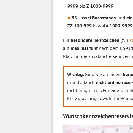
9999
bis
Z 1000-9999
BS
–
zwei Buchstaben
und
ei
ZZ 100-999
bzw.
AA 1000-9999
Für
besondere Kennzeichen
(z. B.
O
auf
maximal fünf
nach dem BS-Orts
Platz für die zusätzliche Kennzei
Wichtig:
Sind Sie an einem
kurz
grundsätzlich
nicht online reser
nicht möglich ist. Für eine Ge
Kfz-Zulassung sowohl Ihr Wuns
Wunschkennzeichenreservie