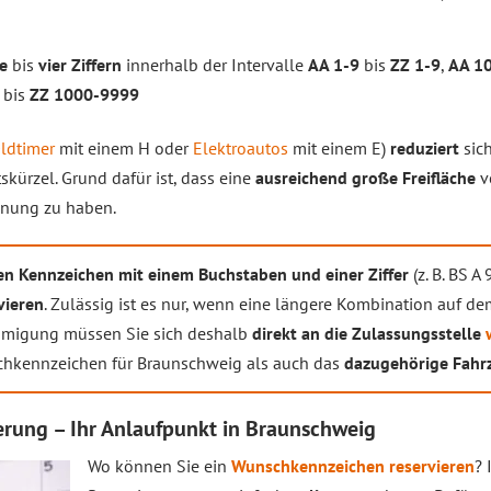
ne
bis
vier Ziffern
innerhalb der Intervalle
AA 1-9
bis
ZZ 1-9
,
AA 1
bis
ZZ 1000-9999
ldtimer
mit einem H oder
Elektroautos
mit einem E)
reduziert
sic
kürzel. Grund dafür ist, dass eine
ausreichend große Freifläche
v
chnung zu haben.
en Kennzeichen mit einem Buchstaben und einer Ziffer
(z. B. BS A
vieren
. Zulässig ist es nur, wenn eine längere Kombination auf 
nehmigung müssen Sie sich deshalb
direkt an die Zulassungsstelle
chkennzeichen für Braunschweig als auch das
dazugehörige Fahrz
rung – Ihr Anlaufpunkt in Braunschweig
Wo können Sie ein
Wunschkennzeichen reservieren
? 