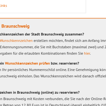
Links
 Braunschweig
nschkennzeichen der Stadt Braunschweig zusammen?
Wunschkennzeichen
erstellen möchten, findet sich am Anfang i
ie Erkennungsnummer, die Sie mit Buchstaben (maximal zwei) und Zi
rgaben für die erlaubten Kombinationen finden Sie
hier
.
ein
Wunschkennzeichen prüfen
bzw. reservieren?
ich Ihr persönliches Nummernschild online. Eine Genehmigung kön
aunschweig einholen. Das Wunschkennzeichen wird danach offiziel
eichen in Braunschweig (online) zu reservieren?
n Braunschweig mit Kosten verbunden, die Sie nach der Online-R
 Betrag von 12,80 Euro ist in Deutschland überall einheitlich (10