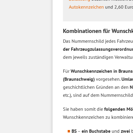
Autokennzeichen
und 2,60 Euro 
Kombinationen für Wunschk
Das Nummernschild jedes Fahrzeu
der Fahrzeugzulassungsverordnu
dem jeweils zuständigen Verwaltu
Für
Wunschkennzeichen in Braun
(Braunschweig)
vorgesehen.
Umla
geschichtlichen Gründen an den
N
etc.), sind auf dem Nummernschil
Sie haben somit die
folgenden Mö
Wunschkennzeichen zu kombinier
BS
–
ein Buchstabe
und
zwei
b