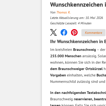
Wunschkennzeichen i
Von
Thomas R.
Letzte Aktualisierung am: 10. Mai 2026
Geschätzte Lesezeit:
4
Minuten
Kommentare
Ihr Wunschkennzeichen in 
Im kreisfreien
Braunschweig
– der 
255.000 Menschen
ansässig. Sola
wohnen, können Sie sich in der Re
dem Braunschweiger Ortskürzel
he
Vorgaben
einhalten, welche
Buchs
Nummernschild zulässig sind und 
In den nachfolgenden Textabschn
Braunschweig
reservieren, beant
lassen
können. Falls Sie sich unsi