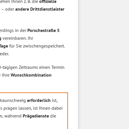
ehen Ihnen z. B. die
offizielle
e – oder
andere Drittdienstleister
erdings in der
Porschestraße 5
g
vereinbaren. Ihr
 Tage
für Sie zwischengespeichert.
eder.
0-tägigen Zeitraums einen Termin
e Ihre
Wunschkombination
 Braunschweig
erforderlich
ist,
es prägen lassen, ist Ihnen dabei
n, während
Prägedienste
die