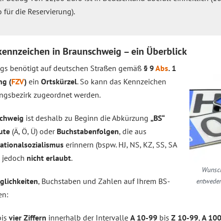
für die Reservierung).
ennzeichen in Braunschweig – ein Überblick
gs benötigt auf deutschen Straßen gemäß
§ 9
Abs
. 1
ng (
FZV
)
ein
Ortskürzel
. So kann das Kennzeichen
ngsbezirk zugeordnet werden.
schweig
ist deshalb zu Beginn die Abkürzung
„BS“
ute
(Ä, Ö, Ü) oder
Buchstabenfolgen
, die aus
ationalsozialismus
erinnern (bspw. HJ, NS, KZ, SS, SA
d jedoch
nicht erlaubt
.
Wunsch
glichkeiten
, Buchstaben und Zahlen auf Ihrem BS-
entweder
en:
is
vier Ziffern
innerhalb der Intervalle
A 10-99
bis
Z 10-99
,
A 10