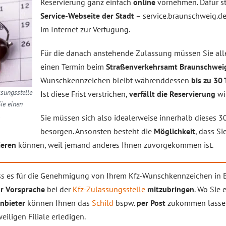
Reservierung ganz einfach
online
vornehmen. Dafür st
Service-Webseite der Stadt
– service.braunschweig.d
im Internet zur Verfügung.
Für die danach anstehende Zulassung müssen Sie all
einen Termin beim
Straßenverkehrsamt Braunschwei
Wunschkennzeichen bleibt währenddessen
bis zu 30
ssungsstelle
Ist diese Frist verstrichen,
verfällt die Reservierung
wi
ie einen
.
Sie müssen sich also idealerweise innerhalb dieses 3
besorgen. Ansonsten besteht die
Möglichkeit
, dass Si
ieren
können, weil jemand anderes Ihnen zuvorgekommen ist.
ass es für die Genehmigung von Ihrem Kfz-Wunschkennzeichen in
r Vorsprache
bei der
Kfz-Zulassungsstelle
mitzubringen
. Wo Sie 
nbieter
können Ihnen das
Schild
bspw.
per Post
zukommen lasse
weiligen Filiale erledigen.