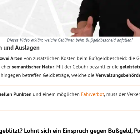
Dieses Video erklärt, welche Gebühren beim Bußgeldbescheid anfallen?
n und Auslagen
zwei Arten
von zusätzlichen Kosten beim Bußgeldbescheid: die G
d eher
semantischer Natur
. Mit der Gebühr bezahlt er die
geleistet
 hingegen betreffen Geldbeträge, welche die
Verwaltungsbehörde
uellen Punkten
und einem möglichen
Fahrverbot
, muss der Verke
eblitzt? Lohnt sich ein
Einspruch
gegen Bußgeld, Pu