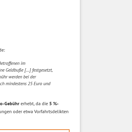
de:
Betroffenen im
ine Geldbuße […] festgesetzt,
ebühr werden bei der
och mindestens 25 Euro und
ro-Gebühr
erhebt, da die
5 %-
tungen oder etwa Vorfahrtsdelikten