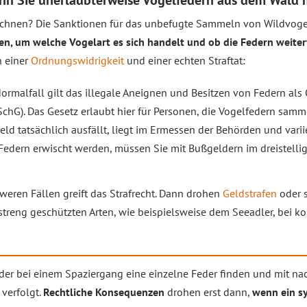
nn Sie unerlaubterweise Vogelfedern aus dem Wald
chnen? Die Sanktionen für das unbefugte Sammeln von Wildvoge
n, um welche Vogelart es sich handelt und ob die Federn weiter
n einer
Ordnungswidrigkeit
und einer echten Straftat:
ormalfall gilt das illegale Aneignen und Besitzen von Federn als
chG). Das Gesetz erlaubt hier für Personen, die Vogelfedern samm
ld tatsächlich ausfällt, liegt im Ermessen der Behörden und varii
edern erwischt werden, müssen Sie mit Bußgeldern im dreistellige
weren Fällen greift das Strafrecht. Dann drohen
Geldstrafen
oder 
streng geschützten Arten, wie beispielsweise dem Seeadler, bei 
er bei einem Spaziergang eine einzelne Feder finden und mit n
 verfolgt.
Rechtliche Konsequenzen
drohen erst dann,
wenn ein s