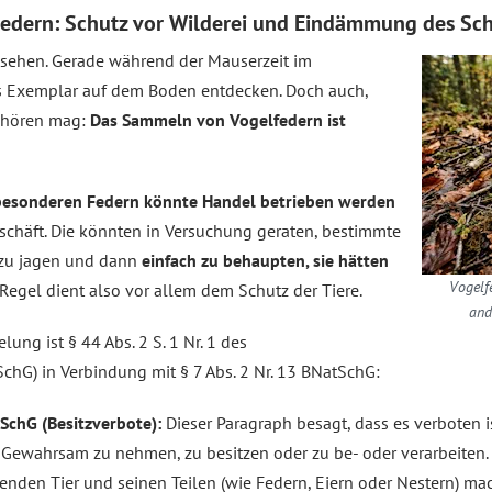
edern: Schutz vor Wilderei und Eindämmung des Sc
usehen. Gerade während der Mauserzeit im
s Exemplar auf dem Boden entdecken. Doch auch,
anhören mag:
Das Sammeln von Vogelfedern ist
besonderen Federn könnte Handel betrieben werden
eschäft. Die könnten in Versuchung geraten, bestimmte
 zu jagen und dann
einfach zu behaupten, sie hätten
Vogelf
e Regel dient also vor allem dem Schutz der Tiere.
and
lung ist § 44 Abs. 2 S. 1 Nr. 1 des
hG) in Verbindung mit § 7 Abs. 2 Nr. 13 BNatSchG:
tSchG (Besitzverbote):
Dieser Paragraph besagt, dass es verboten i
r Gewahrsam zu nehmen, zu besitzen oder zu be- oder verarbeiten. 
nden Tier und seinen Teilen (wie Federn, Eiern oder Nestern) mach