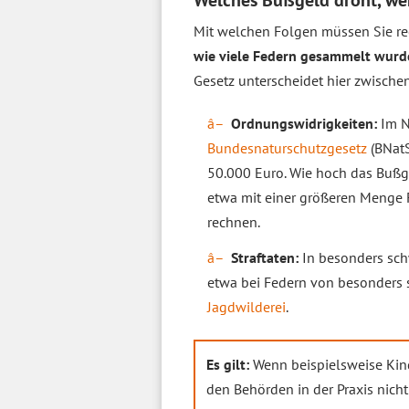
Welches Bußgeld droht, we
Mit welchen Folgen müssen Sie re
wie viele Federn gesammelt wurde
Gesetz unterscheidet hier zwische
Ordnungswidrigkeiten:
Im N
Bundesnaturschutzgesetz
(BNatS
50.000 Euro. Wie hoch das Bußge
etwa mit einer größeren Menge F
rechnen.
Straftaten:
In besonders sch
etwa bei Federn von besonders 
Jagdwilderei
.
Es gilt:
Wenn beispielsweise Kind
den Behörden in der Praxis nicht