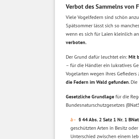
Verbot des Sammelns von F
Viele Vogelfedern sind schön anz
Spätsommer lässt sich so manche
wenn es sich für Laien kleinlich 
verboten.
Der Grund dafür leuchtet ein:
Mit 
– für die Händler ein lukratives G
Vogelarten wegen ihres Gefieders
die Federn im Wald gefunden
. Di
Gesetzliche Grundlage
für die Rege
Bundesnaturschutzgesetzes (BNatSc
§ 44 Abs. 2 Satz 1 Nr. 1 BNa
geschützten Arten in Besitz ode
Unterschied zwischen einem lebe