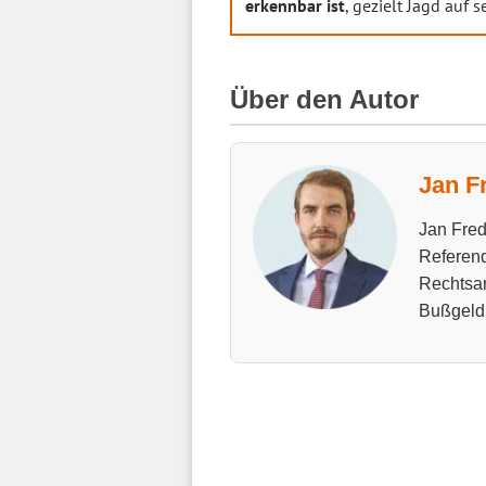
erkennbar ist
, gezielt Jagd auf
Über den Autor
Jan F
Jan Fred
Referend
Rechtsan
Bußgeld