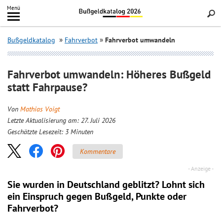
Inhalt
Menü
springen
Searc
Bußgeldkatalog
Fahrverbot
Fahrverbot umwandeln
Fahrverbot umwandeln: Höheres Bußgeld
statt Fahrpause?
Von
Mathias Voigt
Letzte Aktualisierung am: 27. Juli 2026
Geschätzte Lesezeit:
3
Minuten
Kommentare
Sie wurden in Deutschland geblitzt? Lohnt sich
ein
Einspruch
gegen Bußgeld, Punkte oder
Fahrverbot?