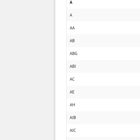
A
A
AA
AB
ABG
ABI
AC
AE
AH
AIB
AIC