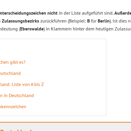
nterscheidungszeichen
nicht
in der Liste aufgeführt sind.
Außerde
Zulassungsbezirks
zurückführen (Beispiel:
B
für
Berlin
). Ist dies 
Bedeutung (
Eberswalde
) in Klammern hinter dem heutigen Zulassu
hen gibt es?
eutschland
and: Liste von A bis Z
n in Deutschland
okennzeichen