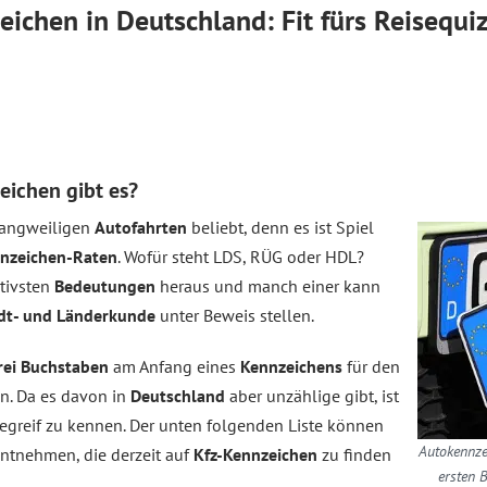
eichen in Deutschland: Fit fürs Reisequi
ichen gibt es?
 langweiligen
Autofahrten
beliebt, denn es ist Spiel
nzeichen-Raten
. Wofür steht LDS, RÜG oder HDL?
tivsten
Bedeutungen
heraus und manch einer kann
dt- und Länderkunde
unter Beweis stellen.
drei Buchstaben
am Anfang eines
Kennzeichens
für den
n. Da es davon in
Deutschland
aber unzählige gibt, ist
tegreif zu kennen. Der unten folgenden Liste können
Autokennze
ntnehmen, die derzeit auf
Kfz-Kennzeichen
zu finden
ersten 