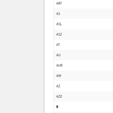
ART
AS
ASL
ASZ
AT
AU
AUR
AW
AZ
AZE
B