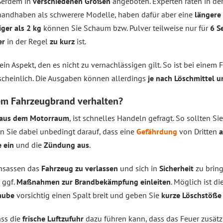
ßerdem in
verschiedenen Größen
angeboten. Experten raten in de
r handhaben als schwerere Modelle, haben dafür aber eine
längere 
ger als 2 kg
können Sie Schaum bzw. Pulver teilweise nur für
6 S
er
in der Regel
zu kurz
ist.
ein Aspekt, den es nicht zu vernachlässigen gilt. So ist bei einem 
cheinlich. Die Ausgaben können allerdings
je nach Löschmittel 
inem Fahrzeugbrand verhalten?
 aus dem Motorraum
, ist schnelles Handeln gefragt. So sollten 
n Sie dabei unbedingt darauf, dass eine
Gefährdung
von Dritten
a
 ein
und die
Zündung aus
.
Insassen das
Fahrzeug zu verlassen
und sich in
Sicherheit
zu brin
 ggf.
Maßnahmen zur Brandbekämpfung einleiten
. Möglich ist d
aube
vorsichtig einen Spalt breit und geben Sie
kurze Löschstöße
ass die
frische Luftzufuhr
dazu führen kann, dass das Feuer zusätz