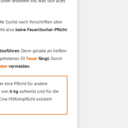
unter anderem vor, was sich alles
 Die Suche nach Vorschriften über
eht also
keine Feuerlöscher-Pflicht
itzuführen
. Denn gerade an heißen
getretenes Öl
Feuer
fängt
. Durch
aden
vermeiden
.
er eine Pflicht für andere
e von
6 kg
aufweist und für die
ine Mitführpflicht existiert