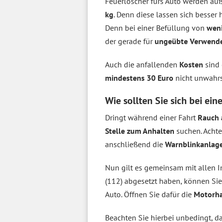
Feuerlöscher fürs Auto werden au
kg
. Denn diese lassen sich besse
Denn bei einer Befüllung von
weni
der gerade für
ungeübte Verwend
Auch die anfallenden
Kosten
sind 
mindestens 30 Euro
nicht unwahrs
Wie sollten Sie sich bei e
Dringt während einer Fahrt
Rauch
Stelle zum Anhalten
suchen. Achte
anschließend die
Warnblinkanlage
Nun gilt es gemeinsam mit allen 
(112) abgesetzt haben, können Sie
Auto. Öffnen Sie dafür die
Motorh
Beachten Sie hierbei unbedingt, d