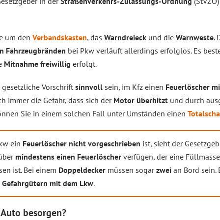
 Gesetzgeber in der
Straßenverkehrs-Zulassungs-Ordnung
(StVZO) 
re um den
Verbandskasten
, das
Warndreieck
und die
Warnweste
.
on Fahrzeugbränden
bei Pkw verläuft allerdings erfolglos. Es best
ie
Mitnahme freiwillig
erfolgt.
 gesetzliche Vorschrift
sinnvoll
sein, im Kfz einen
Feuerlöscher m
h immer die Gefahr, dass sich der
Motor überhitzt
und durch aus
können Sie in einem solchen Fall unter Umständen einen
Totalsch
Pkw ein
Feuerlöscher nicht vorgeschrieben
ist, sieht der Gesetzgeb
über
mindestens einen Feuerlöscher
verfügen, der eine Füllmass
sen ist. Bei einem
Doppeldecker
müssen sogar
zwei
an Bord sein. E
n Gefahrgütern mit dem Lkw
.
 Auto besorgen?