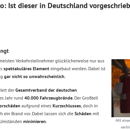
o: Ist dieser in Deutschland vorgeschrie
ängt
eisten Verkehrsteilnehmer glücklicherweise nur aus
ls
spektakuläres Element
eingebaut werden. Dabei ist
tag
gar nicht so unwahrscheinlich
.
iert der
Gesamtverband der deutschen
es Jahr rund
40.000 Fahrzeugbrände
. Der Großteil
orschäden
aufgrund eines
Kurzschlusses
, doch in
ch ein Brand vor. Dabei lassen sich die
Schäden
mit
Mit eine
r Umständen
minimieren
.
verhi