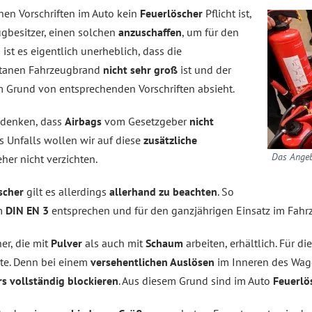
hen Vorschriften im Auto kein
Feuerlöscher
Pflicht ist,
gbesitzer, einen solchen
anzuschaffen
, um für den
ist es eigentlich unerheblich, dass die
ntanen Fahrzeugbrand
nicht sehr groß
ist und der
 Grund von entsprechenden Vorschriften absieht.
bedenken, dass
Airbags
vom Gesetzgeber
nicht
es Unfalls wollen wir auf diese
zusätzliche
Das Angebo
her nicht verzichten.
scher
gilt es allerdings
allerhand zu beachten
. So
rm
DIN EN 3
entsprechen und für den ganzjährigen Einsatz im Fah
er, die mit
Pulver
als auch mit
Schaum
arbeiten, erhältlich. Für 
nte. Denn bei einem
versehentlichen Auslösen
im Inneren des Wag
rs vollständig blockieren
. Aus diesem Grund sind im Auto
Feuerlö