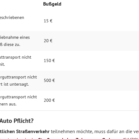
Bußgeld
eschriebenen
15 €
riebnahme eines
20 €
ß diese zu.
uttransport nicht
150 €
it.
rguttransport nicht
500 €
t ist untersagt.
rguttransport nicht
200 €
hern aus.
 Auto Pflicht?
ntlichen Straßenverkehr
teilnehmen möchte, muss dafür an die v