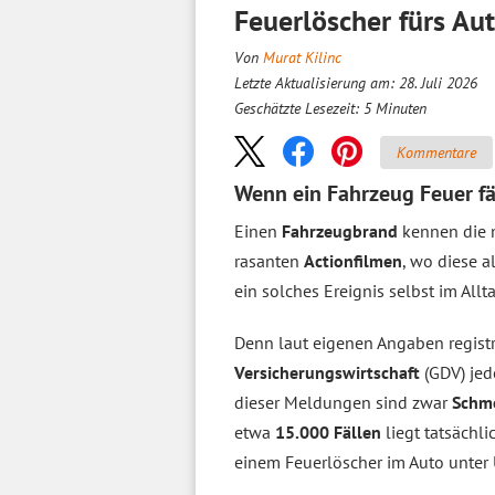
Feuerlöscher fürs Aut
Von
Murat Kilinc
Letzte Aktualisierung am: 28. Juli 2026
Geschätzte Lesezeit:
5
Minuten
Kommentare
Wenn ein Fahrzeug Feuer f
Einen
Fahrzeugbrand
kennen die m
rasanten
Actionfilmen
, wo diese a
ein solches Ereignis selbst im All
Denn laut eigenen Angaben registr
Versicherungswirtschaft
(GDV) jed
dieser Meldungen sind zwar
Schm
etwa
15.000 Fällen
liegt tatsächli
einem Feuerlöscher im Auto unte