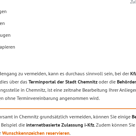
Zul
gen
gen
eugen
apieren
engang zu vermeiden, kann es durchaus sinnvoll sein, bei der
Kf
t dies über das
Terminportal der Stadt Chemnitz
oder die
Behörde
sstelle in Chemnitz, ist eine zeitnahe Bearbeitung Ihrer Anliege
nen ohne Terminvereinbarung angenommen wird.
rsamt in Chemnitz grundsätzlich vermeiden, können Sie einige
B
 Beispiel die
internetbasierte Zulassung i-Kfz
. Zudem können Sie
r
Wunschkennzeichen reservieren
.