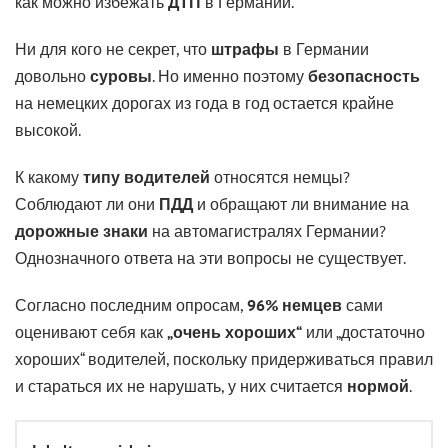
как можно избежать
ДТП
в Германии.
Ни для кого не секрет, что
штрафы
в Германии
довольно
суровы
. Но именно поэтому
безопасность
на немецких дорогах из года в год остается крайне
высокой.
К какому
типу водителей
относятся немцы?
Соблюдают ли они
ПДД
и обращают ли внимание на
дорожные знаки
на автомагистралях Германии?
Однозначного ответа на эти вопросы не существует.
Согласно последним опросам,
96% немцев
сами
оценивают себя как
„очень хороших“
или „достаточно
хороших“ водителей, поскольку придерживаться правил
и стараться их не нарушать, у них считается
нормой
.