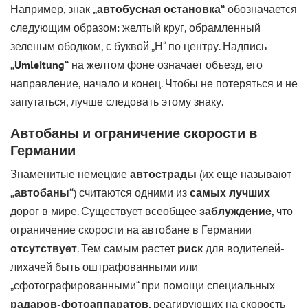
Например, знак
„автобусная остановка“
обозначается
следующим образом: желтый круг, обрамленный
зеленым ободком, с буквой „Н“ по центру. Надпись
„Umleitung“
на желтом фоне означает объезд, его
направление, начало и конец. Чтобы не потеряться и не
запутаться, лучше следовать этому знаку.
Автобаны и ограничение скорости в
Германии
Знаменитые немецкие
автострады
(их еще называют
„автобаны“
) считаются одними из
самых лучших
дорог в мире. Существует всеобщее
заблуждение
, что
ограничение скорости на автобане в Германии
отсутствует
. Тем самым растет
риск
для водителей-
лихачей быть оштрафованными или
„сфотографированными“ при помощи специальных
радаров-фотоаппаратов
, реагирующих на скорость