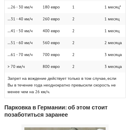
…26 - 30 км/ч
180 евро
1
1 меcяц*
…31 - 40 км/ч
260 евро
2
1 меcяц
…41 - 50 км/ч
400 евро
2
1 меcяц
…51 - 60 км/ч
560 евро
2
2 меcяца
…61 - 70 км/ч
700 евро
2
3 меcяца
> 70 км/ч
800 евро
2
3 меcяца
Запрет на вождение действует только в том случае, если
Вы в течение года неоднократно превысили скорость не
менее чем на 26 км/ч.
Парковка в Германии: об этом стоит
позаботиться заранее