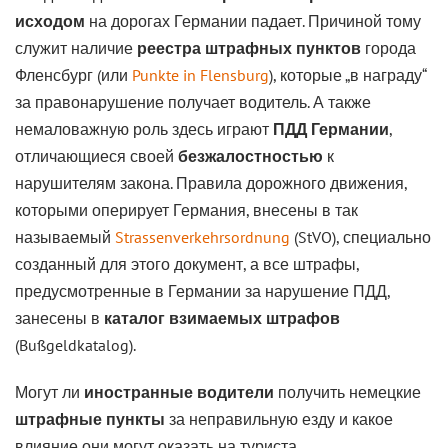
исходом
на дорогах Германии падает. Причиной тому
служит наличие
реестра штрафных пунктов
города
Фленсбург (или
Punkte in Flensburg
), которые „в награду“
за правонарушение получает водитель. А также
немаловажную роль здесь играют
ПДД Германии
,
отличающиеся своей
безжалостностью
к
нарушителям закона. Правила дорожного движения,
которыми оперирует Германия, внесены в так
называемый
Strassenverkehrsordnung
(StVO), специально
созданный для этого документ, а все штрафы,
предусмотренные в Германии за нарушение ПДД,
занесены в
каталог взимаемых штрафов
(Bußgeldkatalog).
Могут ли
иностранные водители
получить немецкие
штрафные пункты
за неправильную езду и какое
влияние они могут оказать на туриста,