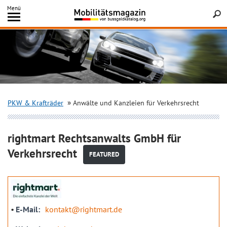
Inhalt
Menü
springen
Searc
PKW & Krafträder
Anwälte und Kanzleien für Verkehrsrecht
rightmart Rechtsanwalts GmbH für
Verkehrsrecht
FEATURED
E-Mail
kontakt@rightmart.de