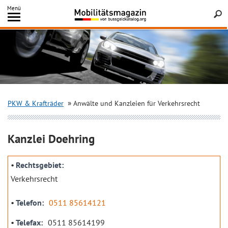
Inhalt
Menü
springen
Searc
PKW & Krafträder
Anwälte und Kanzleien für Verkehrsrecht
Kanzlei Doehring
Rechtsgebiet
Verkehrsrecht
Telefon
0511 85614121
Telefax
0511 85614199