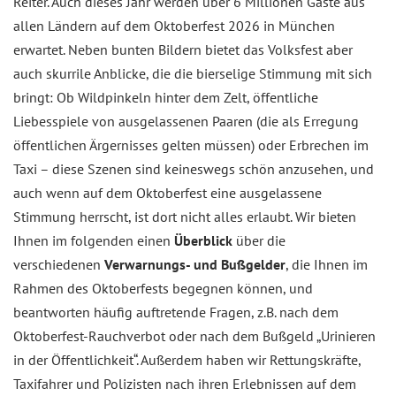
Reiter. Auch dieses Jahr werden über 6 Millionen Gäste aus
allen Ländern auf dem Oktoberfest 2026 in München
erwartet. Neben bunten Bildern bietet das Volksfest aber
auch skurrile Anblicke, die die bierselige Stimmung mit sich
bringt: Ob Wildpinkeln hinter dem Zelt, öffentliche
Liebesspiele von ausgelassenen Paaren (die als Erregung
öffentlichen Ärgernisses gelten müssen) oder Erbrechen im
Taxi – diese Szenen sind keineswegs schön anzusehen, und
auch wenn auf dem Oktoberfest eine ausgelassene
Stimmung herrscht, ist dort nicht alles erlaubt. Wir bieten
Ihnen im folgenden einen
Überblick
über die
verschiedenen
Verwarnungs- und Bußgelder
, die Ihnen im
Rahmen des Oktoberfests begegnen können, und
beantworten häufig auftretende Fragen, z.B. nach dem
Oktoberfest-Rauchverbot oder nach dem Bußgeld „Urinieren
in der Öffentlichkeit“. Außerdem haben wir Rettungskräfte,
Taxifahrer und Polizisten nach ihren Erlebnissen auf dem