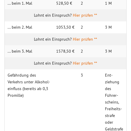
... beim 1. Mal
528,50 €
2
1 M
Hier prüfen **
... beim 2. Mal
1053,50 €
2
3 M
Hier prüfen **
... beim 3. Mal
1578,50 €
2
3 M
Hier prüfen **
Gefähr­dung des
3
Ent­
Verkehrs unter Alkohol­
ziehung
einfluss (bereits ab 0,3
des
Promille)
Führer­
scheins,
Freiheits­
strafe
oder
Geld­strafe