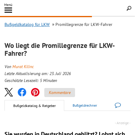
Inhalt
Menü
springen
Searc
Bußgeldkatalog für LKW
Promillegrenze für LKW-Fahrer
Wo liegt die Promillegrenze für LKW-
Fahrer?
Von
Murat Kilinc
Letzte Aktualisierung am: 23. Juli 2026
Geschätzte Lesezeit:
5
Minuten
Kommentare
Bußgeldrechner
Bußgeldkatalog & Ratgeber
Sie wurden in Deutschland geblitzt? Lohnt sich