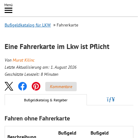
Inhalt
Menü
springen
Searc
Bußgeldkatalog für LKW
Fahrerkarte
Eine Fahrerkarte im Lkw ist Pflicht
Von
Murat Kilinc
Letzte Aktualisierung am: 1. August 2026
Geschätzte Lesezeit:
8
Minuten
Kommentare
Bußgeldkatalog & Ratgeber
Fahren ohne Fahrerkarte
Bußgeld
Bußgeld
Beschreibung