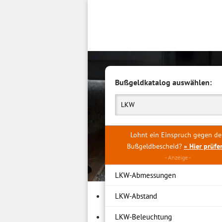
Inhalt
springen
Bußgeldkatalog auswählen:
LKW
Lohnt ein Einspruch gegen d
Bußgeldbescheid?
» Hier prüfe
LKW-Abmessungen
LKW-Abstand
LKW-Beleuchtung