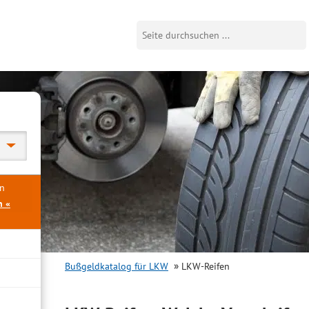
en
n «
Bußgeldkatalog für LKW
LKW-Reifen