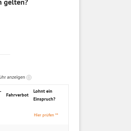
n gelten?
bühr anzeigen
i
­
Lohnt ein
Fahrverbot
Einspruch?
Hier prüfen **