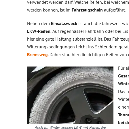
verwendet werden darf. Welche Reifen, bei welchem
werden können, ist im
Fahrzeugschein
aufgeführt.
Neben dem
Einsatzzweck
ist auch die Jahreszeit wi
LKW-Reifen.
Auf regennasser Fahrbahn oder bei Eis 
hier eine gute Haftung substanziell ist. Das Fahrze
Witterungsbedingungen leicht ins Schleudern gera
Bremsweg
. Daher sind hier die richtigen Reifen vo
Für e
Gesa
Winte
Das h
Winte
eine
Tonn
bei d
Auch im Winter können LKW mit Reifen, die