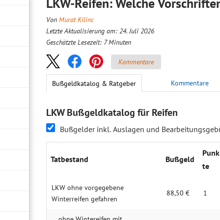
LKW-Reifen: Welche Vorschrifte
Von
Murat Kilinc
Letzte Aktualisierung am: 24. Juli 2026
Geschätzte Lesezeit:
7
Minuten
Kommentare
Kommentare
Bußgeldkatalog & Ratgeber
LKW Bußgeldkatalog für Reifen
Bußgelder inkl. Auslagen und Bearbeitungsge
Punk
Tatbestand
Buß­geld
te
LKW ohne vorgegebene
88,50 €
1
Winterreifen gefahren
... ohne Wintereifen mit